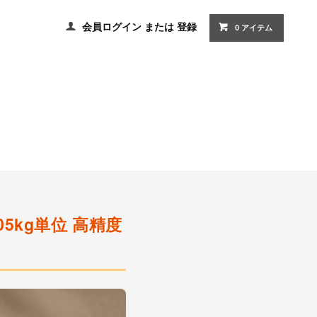
会員ログイン
または
登録
0 アイテム
05kg単位 高精度