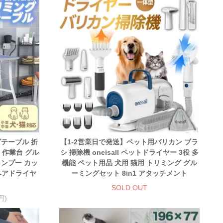
グテーブル 折
【1-2営業日で発送】ペット用バリカン ブラ
 作業台 グル
シ 掃除機 oneisall ペットドライヤー 3役 多
ャンプー カッ
機能 ペット用品 犬用 猫用 トリミング グル
 ヘアドライヤ
ーミングセット 8in1 アタッチメント
SOLD OUT
円)