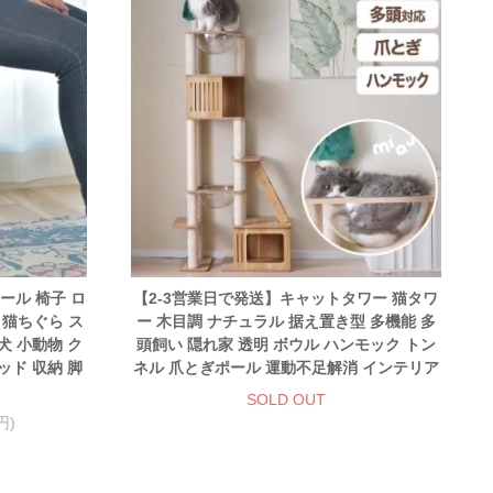
ール 椅子 ロ
【2-3営業日で発送】キャットタワー 猫タワ
 猫ちぐら ス
ー 木目調 ナチュラル 据え置き型 多機能 多
犬 小動物 ク
頭飼い 隠れ家 透明 ボウル ハンモック トン
ッド 収納 脚
ネル 爪とぎポール 運動不足解消 インテリア
SOLD OUT
円)