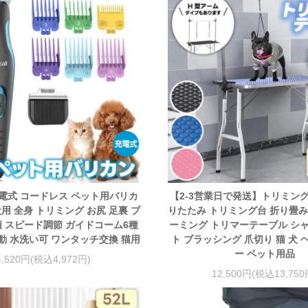
l 充電式 コードレス ペット用バリカ
【2-3営業日で発送】トリミン
犬用 全身 トリミング お尻 足裏 ブ
りたたみ トリミング台 折り畳み
 スピード調節 ガイドコーム6種
ーミング トリマーテーブル シ
動 水洗い可 ワンタッチ交換 猫用
ト ブラッシング 爪切り 猫 犬
ー ペット用品
4,520円(税込4,972円)
12,500円(税込13,750