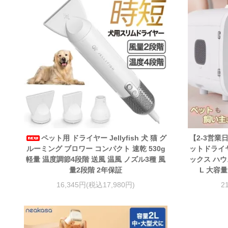
ペット用 ドライヤー Jellyfish 犬 猫 グ
【2-3営業
ルーミング ブロワー コンパクト 速乾 530g
ットドライヤ
軽量 温度調節4段階 送風 温風 ノズル3種 風
ックス ハウ
量2段階 2年保証
L 大容量
16,345円(税込17,980円)
2