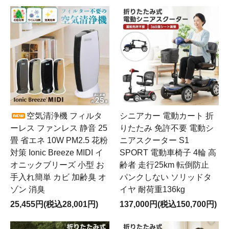
空気清浄機 フィルタ
シニアカー 電動カート 折
ーレス ファンレス 静音 25
りたたみ 免許不要 電動シ
畳 省エネ 10W PM2.5 花粉
ニアスクーター S1
対策 Ionic Breeze MIDI イ
SPORT 電動車椅子 4輪 高
オニックブリーズ 小型 お
齢者 走行25km 転倒防止
手入れ簡単 カビ 加齢臭 オ
パンクしない ソリッドタ
ゾン 消臭
イヤ 耐荷重136kg
25,455円(税込28,001円)
137,000円(税込150,700円)