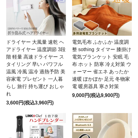
ドライヤー 大風量 速乾 ヘ
電気毛布 ふかふか 温度調
アドライヤー 温度調節 3段
整 sothing タイマー 膝掛け
階 軽量 高速ドライヤー ス
電気ブランケット 安眠 毛
タイリング 早い パワフル
布 ホット 防寒 冷え対策 ウ
温風 冷風 温冷 過熱予防 美
ォーマー 省エネ あったか
容家電 プレゼント 一人暮
速暖 ぽかぽか 足元 冬物家
らし 旅行 持ち運び おしゃ
電 暖房器具 寒さ対策
れ
9,000円(税込9,900円)
3,600円(税込3,960円)