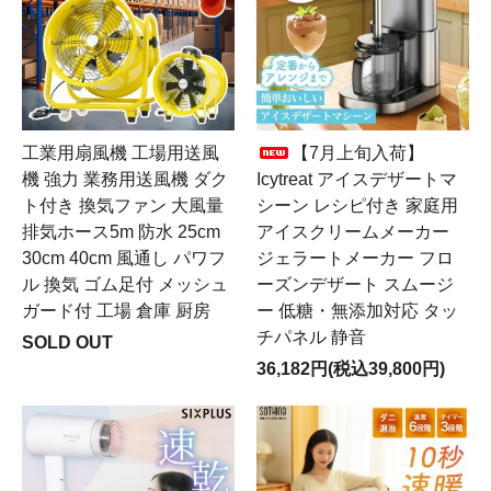
工業用扇風機 工場用送風
【7月上旬入荷】
機 強力 業務用送風機 ダク
Icytreat アイスデザートマ
ト付き 換気ファン 大風量
シーン レシピ付き 家庭用
排気ホース5m 防水 25cm
アイスクリームメーカー
30cm 40cm 風通し パワフ
ジェラートメーカー フロ
ル 換気 ゴム足付 メッシュ
ーズンデザート スムージ
ガード付 工場 倉庫 厨房
ー 低糖・無添加対応 タッ
チパネル 静音
SOLD OUT
36,182円(税込39,800円)