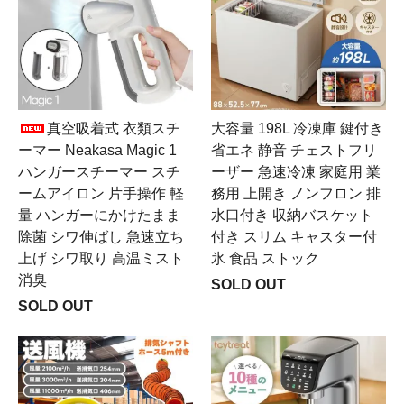
真空吸着式 衣類スチ
大容量 198L 冷凍庫 鍵付き
ーマー Neakasa Magic 1
省エネ 静音 チェストフリ
ハンガースチーマー スチ
ーザー 急速冷凍 家庭用 業
ームアイロン 片手操作 軽
務用 上開き ノンフロン 排
量 ハンガーにかけたまま
水口付き 収納バスケット
除菌 シワ伸ばし 急速立ち
付き スリム キャスター付
上げ シワ取り 高温ミスト
氷 食品 ストック
消臭
SOLD OUT
SOLD OUT