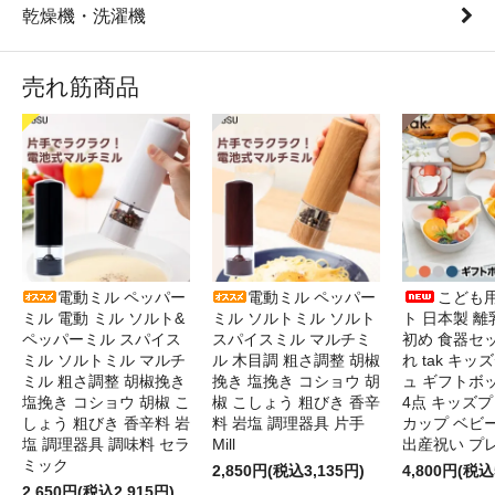
乾燥機・洗濯機
売れ筋商品
電動ミル ペッパー
電動ミル ペッパー
こども
ミル 電動 ミル ソルト&
ミル ソルトミル ソルト
ト 日本製 離
ペッパーミル スパイス
スパイスミル マルチミ
初め 食器セ
ミル ソルトミル マルチ
ル 木目調 粗さ調整 胡椒
れ tak キ
ミル 粗さ調整 胡椒挽き
挽き 塩挽き コショウ 胡
ュ ギフトボ
塩挽き コショウ 胡椒 こ
椒 こしょう 粗びき 香辛
4点 キッズプ
しょう 粗びき 香辛料 岩
料 岩塩 調理器具 片手
カップ ベビ
塩 調理器具 調味料 セラ
Mill
出産祝い プ
ミック
2,850円(税込3,135円)
4,800円(税込
2,650円(税込2,915円)