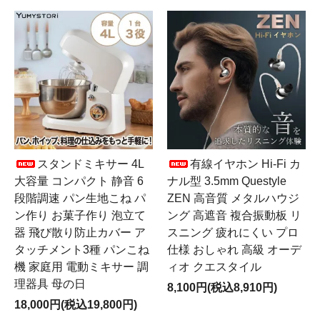
スタンドミキサー 4L
有線イヤホン Hi-Fi カ
大容量 コンパクト 静音 6
ナル型 3.5mm Questyle
段階調速 パン生地こね パ
ZEN 高音質 メタルハウジ
ン作り お菓子作り 泡立て
ング 高遮音 複合振動板 リ
器 飛び散り防止カバー ア
スニング 疲れにくい プロ
タッチメント3種 パンこね
仕様 おしゃれ 高級 オーデ
機 家庭用 電動ミキサー 調
ィオ クエスタイル
理器具 母の日
8,100円(税込8,910円)
18,000円(税込19,800円)