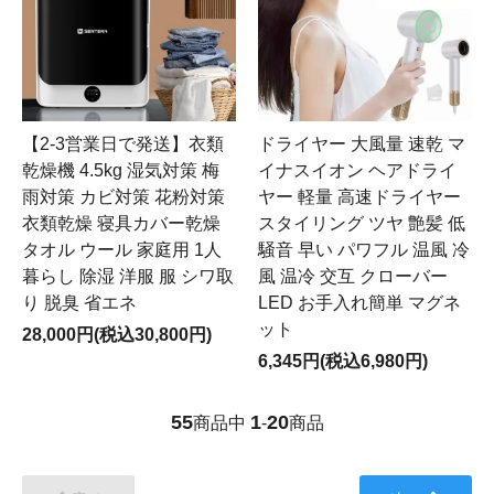
【2-3営業日で発送】衣類
ドライヤー 大風量 速乾 マ
乾燥機 4.5kg 湿気対策 梅
イナスイオン ヘアドライ
雨対策 カビ対策 花粉対策
ヤー 軽量 高速ドライヤー
衣類乾燥 寝具カバー乾燥
スタイリング ツヤ 艶髪 低
タオル ウール 家庭用 1人
騒音 早い パワフル 温風 冷
暮らし 除湿 洋服 服 シワ取
風 温冷 交互 クローバー
り 脱臭 省エネ
LED お手入れ簡単 マグネ
ット
28,000円(税込30,800円)
6,345円(税込6,980円)
55
1
20
商品中
-
商品