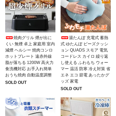
焼肉グリル 煙が出に
湯たんぽ 充電式 蓄熱
くい 無煙 卓上 家庭用 室内
式 ゆたんぽ ビーズクッシ
減煙 ヘルシー 焼肉コンロ
ョン QUADS スモア 電気
ホットプレート 遠赤外線
コードレス カイロ 繰り返
脂が落ちる 1200W 高火力
し使える ふわもち ウォー
食洗機対応 お手入れ簡単
マー 温活 防寒 冷え対策 省
おうち焼肉 自動温度調整
エネ エコ 節電 あったかグ
ッズ 家電
SOLD OUT
SOLD OUT