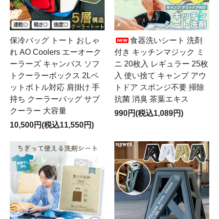
保冷バッグ トート おしゃ
食器洗いシート 洗剤
れ AO Coolers エーオーク
付き キッチンマジック ミ
ーラーズ キャンバス ソフ
ニ 20枚入 レギュラー 25枚
トクーラーボックス 2Lペ
入 使い捨て キャンプ アウ
ットボトル対応 肩掛け 手
トドア スポンジ不要 掃除
持ち クーラーバッグ サブ
抗菌 消臭 茶葉エキス
クーラー 大容量
990円(税込1,089円)
10,500円(税込11,550円)