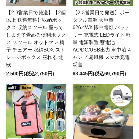
【2-3営業日で発送】【2個
【2-3営業日で発送】ポー
以上 送料無料】収納ボッ
タブル電源 大容量
クス 収納スツール 座って
626.4Wh 懐中電灯 バッテ
しまえて畳める便利ボック
リー 充電式 LEDライト 軽
ス スツール オットマン 椅
量 電源装置 蓄電池
子 チェアー 収納BOX スト
AC/DC/USB出力 車中泊 キ
レージボックス 座れる 北
ャンプ 扇風機 スマホ充電
欧
災害
2,500円(税込2,750円)
63,445円(税込69,790円)