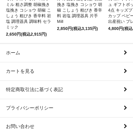
ミル 粗さ調整 胡椒挽き
挽き 塩挽き コショウ 胡
ュ ギフトボ
塩挽き コショウ 胡椒 こ
椒 こしょう 粗びき 香辛
4点 キッズプ
しょう 粗びき 香辛料 岩
料 岩塩 調理器具 片手
カップ ベビ
塩 調理器具 調味料 セラ
Mill
出産祝い プ
ミック
2,850円(税込3,135円)
4,800円(税込
2,650円(税込2,915円)
ホーム
カートを見る
特定商取引法に基づく表記
プライバシーポリシー
お問い合わせ