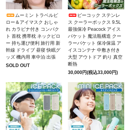
ムーミン トラベルピ
ピーコック ステンレ
ロー＆アイマスク おしゃ
ス クーラーボックス 9.5L
れ カラビナ付き コンパク
最強保冷 Peacock アイス
ト 首枕 携帯枕 ネックピロ
バケット 魔法瓶構造 クー
ー 持ち運び便利 旅行用 新
ラーバケット 保冷保温 ア
幹線 ドライブ 昼寝 快眠グ
イスコンテナ 中敷き付き
ッズ 機内用 車中泊 出張
大型 アウトドア 釣り 真空
断熱
SOLD OUT
30,000円(税込33,000円)