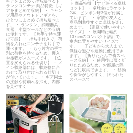
ギアをまとめて持ち運べるト
ト 商品特徴 【すぐ遊べる卓球
ランクコンテナ 商品特徴 【ギ
セット】 ・ 卓球台にラケット
アをまとめて収納】 ・ キャン
2本、ピンポン球3個が付属し
プ用品やアウトドアギアを、
ています。 ・ 家族や友人と、
ひとつにまとめて持ち運べま
商品到着後すぐに卓球を楽し
す。 ・ ランタン、調理器具、
めます。 【家庭で使いやすい
食器、小型ツールなどの収納
サイズ】 ・ 展開時は幅約
に便利です。 【片手で持ち運
137cmのコンパクト設計で、
び可能】 ・ 持ち手付きで、荷
室内に置きやすいサイズで
物を入れたコンテナを片手で
す。 ・ 子どもから大人まで、
運べます。 ・ もう片方の手で
気軽な遊びや運動に使用でき
別の荷物を持てるため、搬入
ます。 【折りたたんで省スペ
や撤収がスムーズです。 【位
ース収納】 ・ 使用後は薄く折
置を変えられる仕切り】 ・ メ
りたためるため、お部屋の隅
イン収納部には、収納物に合
などに収納できます。 ・ 移動
わせて取り付けられる仕切り
や保管がしやすく、限られた
が付いています。 ・ ギア同士
スペースで
の接触や荷崩れを抑え、内部
を見やすく