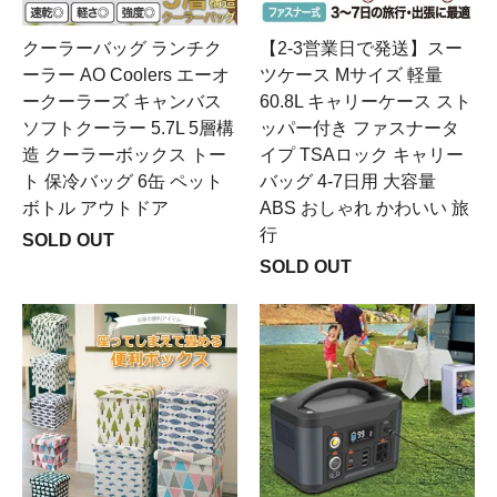
クーラーバッグ ランチク
【2-3営業日で発送】スー
ーラー AO Coolers エーオ
ツケース Mサイズ 軽量
ークーラーズ キャンバス
60.8L キャリーケース スト
ソフトクーラー 5.7L 5層構
ッパー付き ファスナータ
造 クーラーボックス トー
イプ TSAロック キャリー
ト 保冷バッグ 6缶 ペット
バッグ 4-7日用 大容量
ボトル アウトドア
ABS おしゃれ かわいい 旅
行
SOLD OUT
SOLD OUT