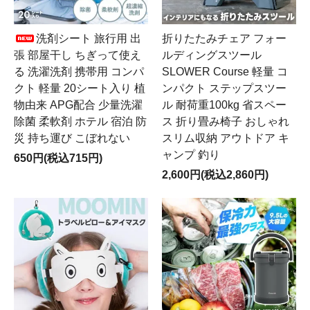
洗剤シート 旅行用 出
折りたたみチェア フォー
張 部屋干し ちぎって使え
ルディングスツール
る 洗濯洗剤 携帯用 コンパ
SLOWER Course 軽量 コ
クト 軽量 20シート入り 植
ンパクト ステップスツー
物由来 APG配合 少量洗濯
ル 耐荷重100kg 省スペー
除菌 柔軟剤 ホテル 宿泊 防
ス 折り畳み椅子 おしゃれ
災 持ち運び こぼれない
スリム収納 アウトドア キ
ャンプ 釣り
650円(税込715円)
2,600円(税込2,860円)