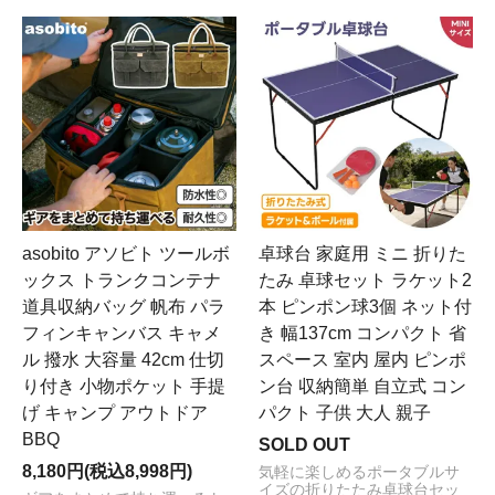
asobito アソビト ツールボ
卓球台 家庭用 ミニ 折りた
ックス トランクコンテナ
たみ 卓球セット ラケット2
道具収納バッグ 帆布 パラ
本 ピンポン球3個 ネット付
フィンキャンバス キャメ
き 幅137cm コンパクト 省
ル 撥水 大容量 42cm 仕切
スペース 室内 屋内 ピンポ
り付き 小物ポケット 手提
ン台 収納簡単 自立式 コン
げ キャンプ アウトドア
パクト 子供 大人 親子
BBQ
SOLD OUT
8,180円(税込8,998円)
気軽に楽しめるポータブルサ
イズの折りたたみ卓球台セッ