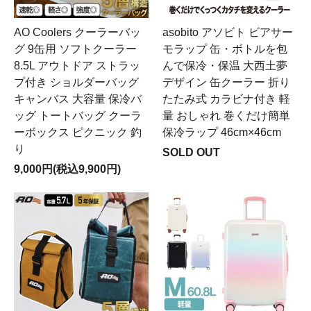
AO Coolers クーラーバッ
asobito アソビト ビアサー
グ 9缶用 ソフトクーラー
モラップ 缶・ボトルを包
8.5L アウトドア ストラッ
んで保冷・保温 大西土夢
プ付き ショルダーバッグ
デザイン 缶クーラー 折り
キャンバス 大容量 保冷バ
たたみ式 カラビナ付き 軽
ッグ トートバッグ クーラ
量 おしゃれ 巻くだけ簡単
ーボックス ピクニック 釣
保冷ラップ 46cm×46cm
り
SOLD OUT
9,000円(税込9,900円)