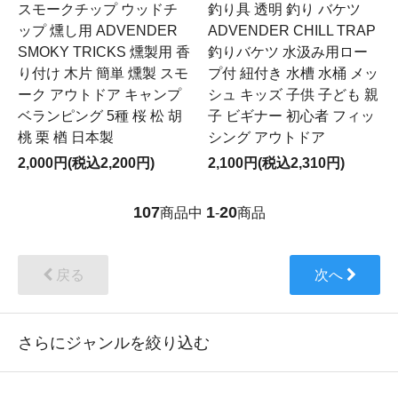
スモークチップ ウッドチ
釣り具 透明 釣り バケツ
ップ 燻し用 ADVENDER
ADVENDER CHILL TRAP
SMOKY TRICKS 燻製用 香
釣りバケツ 水汲み用ロー
り付け 木片 簡単 燻製 スモ
プ付 紐付き 水槽 水桶 メッ
ーク アウトドア キャンプ
シュ キッズ 子供 子ども 親
ベランピング 5種 桜 松 胡
子 ビギナー 初心者 フィッ
桃 栗 楢 日本製
シング アウトドア
2,000円(税込2,200円)
2,100円(税込2,310円)
107
1
20
商品中
-
商品
戻る
次へ
さらにジャンルを絞り込む