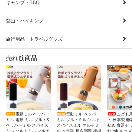
キャンプ・BBQ
登山・ハイキング
旅行用品・トラベルグッズ
売れ筋商品
電動ミル ペッパー
電動ミル ペッパー
こども
ミル 電動 ミル ソルト&
ミル ソルトミル ソルト
ト 日本製 離
ペッパーミル スパイス
スパイスミル マルチミ
初め 食器セ
ミル ソルトミル マルチ
ル 木目調 粗さ調整 胡椒
れ tak キ