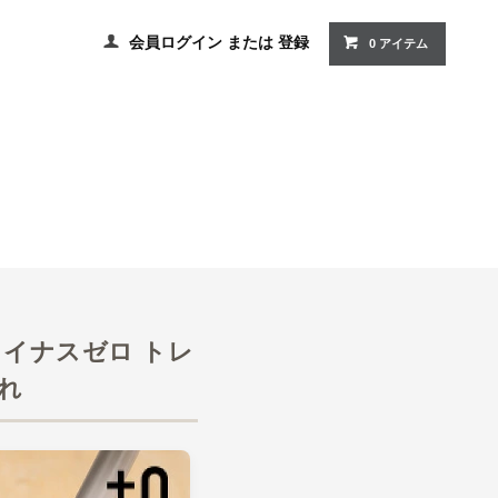
会員ログイン
または
登録
0 アイテム
マイナスゼロ トレ
れ