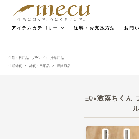
アイテムカテゴリー
送料・お支払方法
お問
生活・日用品
ブランド：
掃除用品
生活雑貨
>
雑貨・日用品
>
掃除用品
±0×激落ちくん