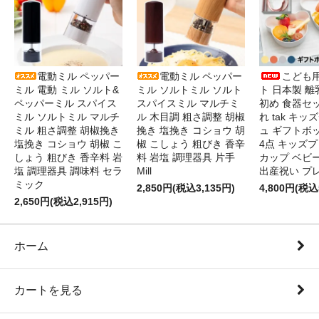
電動ミル ペッパー
電動ミル ペッパー
こども
ミル 電動 ミル ソルト&
ミル ソルトミル ソルト
ト 日本製 離
ペッパーミル スパイス
スパイスミル マルチミ
初め 食器セ
ミル ソルトミル マルチ
ル 木目調 粗さ調整 胡椒
れ tak キ
ミル 粗さ調整 胡椒挽き
挽き 塩挽き コショウ 胡
ュ ギフトボ
塩挽き コショウ 胡椒 こ
椒 こしょう 粗びき 香辛
4点 キッズプ
しょう 粗びき 香辛料 岩
料 岩塩 調理器具 片手
カップ ベビ
塩 調理器具 調味料 セラ
Mill
出産祝い プ
ミック
2,850円(税込3,135円)
4,800円(税込
2,650円(税込2,915円)
ホーム
カートを見る