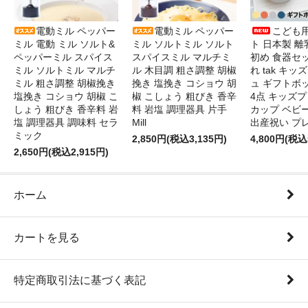
電動ミル ペッパー
電動ミル ペッパー
こども
ミル 電動 ミル ソルト&
ミル ソルトミル ソルト
ト 日本製 離
ペッパーミル スパイス
スパイスミル マルチミ
初め 食器セ
ミル ソルトミル マルチ
ル 木目調 粗さ調整 胡椒
れ tak キ
ミル 粗さ調整 胡椒挽き
挽き 塩挽き コショウ 胡
ュ ギフトボ
塩挽き コショウ 胡椒 こ
椒 こしょう 粗びき 香辛
4点 キッズプ
しょう 粗びき 香辛料 岩
料 岩塩 調理器具 片手
カップ ベビ
塩 調理器具 調味料 セラ
Mill
出産祝い プ
ミック
2,850円(税込3,135円)
4,800円(税込
2,650円(税込2,915円)
ホーム
カートを見る
特定商取引法に基づく表記