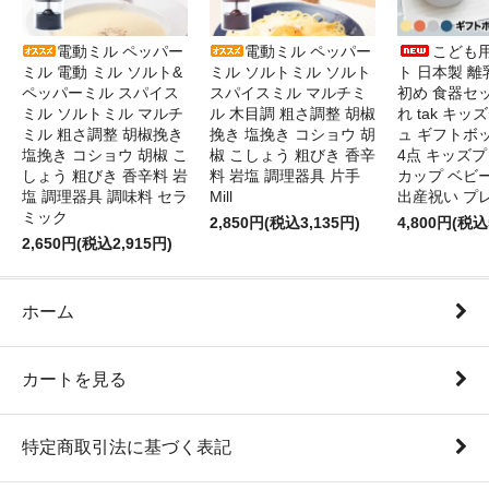
電動ミル ペッパー
電動ミル ペッパー
こども
ミル 電動 ミル ソルト&
ミル ソルトミル ソルト
ト 日本製 離
ペッパーミル スパイス
スパイスミル マルチミ
初め 食器セ
ミル ソルトミル マルチ
ル 木目調 粗さ調整 胡椒
れ tak キ
ミル 粗さ調整 胡椒挽き
挽き 塩挽き コショウ 胡
ュ ギフトボ
塩挽き コショウ 胡椒 こ
椒 こしょう 粗びき 香辛
4点 キッズプ
しょう 粗びき 香辛料 岩
料 岩塩 調理器具 片手
カップ ベビ
塩 調理器具 調味料 セラ
Mill
出産祝い プ
ミック
2,850円(税込3,135円)
4,800円(税込
2,650円(税込2,915円)
ホーム
カートを見る
特定商取引法に基づく表記