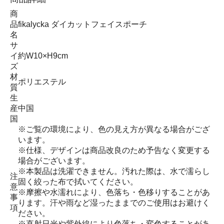
商
品
fikalycka ダイカットフェイスポーチ
名
サ
イ
約W10×H9cm
ズ
材
ポリエステル
質
生
産
中国
国
※ご覧の環境により、色の見え方が異なる場合がござ
います。
※仕様、デザインは商品改良のため予告なく変更する
場合がございます。
※本製品は洗濯できません。汚れた際は、水で濡らし
注
固く絞った布で拭いてください。
意
※摩擦や水濡れにより、色落ち・色移りすることがあ
事
ります。汗や雨など湿ったままでのご使用はお避けく
項
ださい。
※直射日光や紫外線により色落ち・変色することがあ