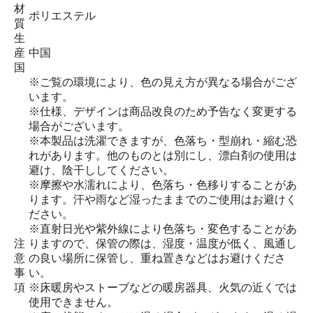
材
ポリエステル
質
生
産
中国
国
※ご覧の環境により、色の見え方が異なる場合がござ
います。
※仕様、デザインは商品改良のため予告なく変更する
場合がございます。
※本製品は洗濯できますが、色落ち・型崩れ・縮む恐
れがあります。他のものとは別にし、漂白剤の使用は
避け、陰干ししてください。
※摩擦や水濡れにより、色落ち・色移りすることがあ
ります。汗や雨など湿ったままでのご使用はお避けく
ださい。
※直射日光や紫外線により色落ち・変色することがあ
注
りますので、保管の際は、湿度・温度が低く、風通し
意
の良い場所に保管し、重ね置きなどはお避けくださ
事
い。
項
※床暖房やストーブなどの暖房器具、火気の近くでは
使用できません。