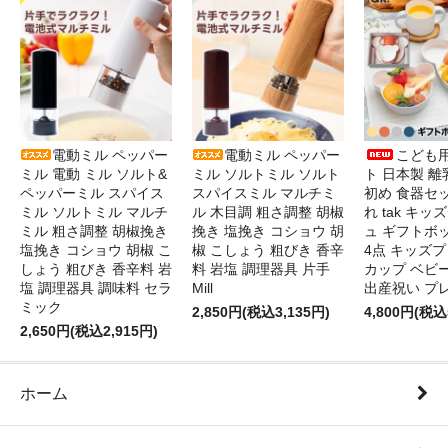
電動ミル ペッパー
電動ミル ペッパー
こども
ミル 電動 ミル ソルト&
ミル ソルトミル ソルト
ト 日本製 離
ペッパーミル スパイス
スパイスミル マルチミ
初め 食器セ
ミル ソルトミル マルチ
ル 木目調 粗さ調整 胡椒
れ tak キ
ミル 粗さ調整 胡椒挽き
挽き 塩挽き コショウ 胡
ュ ギフトボ
塩挽き コショウ 胡椒 こ
椒 こしょう 粗びき 香辛
4点 キッズプ
しょう 粗びき 香辛料 岩
料 岩塩 調理器具 片手
カップ ベビ
塩 調理器具 調味料 セラ
Mill
出産祝い プ
ミック
2,850円(税込3,135円)
4,800円(税込
2,650円(税込2,915円)
ホーム