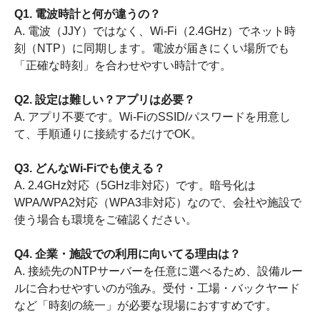
Q1. 電波時計と何が違うの？
A. 電波（JJY）ではなく、Wi-Fi（2.4GHz）でネット時
刻（NTP）に同期します。電波が届きにくい場所でも
「正確な時刻」を合わせやすい時計です。
Q2. 設定は難しい？アプリは必要？
A. アプリ不要です。Wi-FiのSSID/パスワードを用意し
て、手順通りに接続するだけでOK。
Q3. どんなWi-Fiでも使える？
A. 2.4GHz対応（5GHz非対応）です。暗号化は
WPA/WPA2対応（WPA3非対応）なので、会社や施設で
使う場合も環境をご確認ください。
Q4. 企業・施設での利用に向いてる理由は？
A. 接続先のNTPサーバーを任意に選べるため、設備ルー
ルに合わせやすいのが強み。受付・工場・バックヤード
など「時刻の統一」が必要な現場におすすめです。