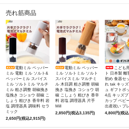
売れ筋商品
電動ミル ペッパー
電動ミル ペッパー
こども
ミル 電動 ミル ソルト&
ミル ソルトミル ソルト
ト 日本製 離
ペッパーミル スパイス
スパイスミル マルチミ
初め 食器セ
ミル ソルトミル マルチ
ル 木目調 粗さ調整 胡椒
れ tak キ
ミル 粗さ調整 胡椒挽き
挽き 塩挽き コショウ 胡
ュ ギフトボ
塩挽き コショウ 胡椒 こ
椒 こしょう 粗びき 香辛
4点 キッズプ
しょう 粗びき 香辛料 岩
料 岩塩 調理器具 片手
カップ ベビ
塩 調理器具 調味料 セラ
Mill
出産祝い プ
ミック
2,850円(税込3,135円)
4,800円(税込
2,650円(税込2,915円)