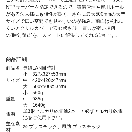
NTPサーバーを指定できるので、設備管理や運用ルール
がある法人様にも相性が良く、さらに最大500mmの大型
サイズで広い空間でも見やすいのが強み。前面は割れに
くいアクリルカバーで安心感も◎。 電波が弱い場所
の“時刻問題”を、スマートに解決してくれる1台です。
商品詳細
商品名
無線LAN掛時計
小：327x327x53mm
サイズ
中：420x420x47mm
大：500x500x53mm
小：560g
重量
中：985g
大：1640g
単3形アルカリ乾電池2本 ＊必ずアルカリ乾電
電源
池をご使用下さい。
主な素
枠:プラスチック、風防:プラスチック
材