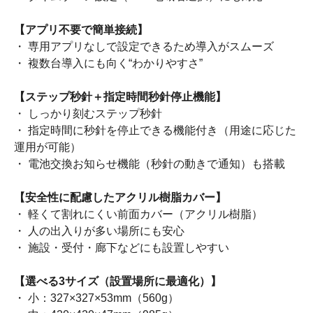
【アプリ不要で簡単接続】
・ 専用アプリなしで設定できるため導入がスムーズ
・ 複数台導入にも向く“わかりやすさ”
【ステップ秒針＋指定時間秒針停止機能】
・ しっかり刻むステップ秒針
・ 指定時間に秒針を停止できる機能付き（用途に応じた
運用が可能）
・ 電池交換お知らせ機能（秒針の動きで通知）も搭載
【安全性に配慮したアクリル樹脂カバー】
・ 軽くて割れにくい前面カバー（アクリル樹脂）
・ 人の出入りが多い場所にも安心
・ 施設・受付・廊下などにも設置しやすい
【選べる3サイズ（設置場所に最適化）】
・ 小：327×327×53mm（560g）