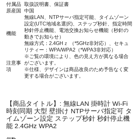
付属品
取扱説明書、保証書
原産国
中国
無線LAN、NTPサーバ指定可能、タイムゾーン
設定(UTC地域名選択)、ステップ秒針、指定時間
秒針停止機能、電池交換お知らせ機能（秒針の
機能
動きでお知らせ）
無線方式：2.4GHｚ （*5GHz非対応）、セキュ
リティー：WPA/WPA2（*WPA3非対応）
※ご覧の環境により、色の見え方が異なる場合
注意事
がございます。
項
※仕様、デザインは商品改良のため予告なく変
更する場合がございます。
【商品タイトル】: 無線LAN 掛時計 Wi-Fi
時刻同期 大型 壁掛け NTPサーバ指定可 タ
イムゾーン設定 ステップ秒針 秒針停止機
能 2.4GHz WPA2