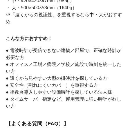
・ 中：420×420×47mm（985g）
・ 大：500×500×53mm（1640g）
※「遠くからの視認性」を重視するなら中・大がおすす
め
こんな方におすすめ！
● 電波時計が受信できない建物／部屋で、正確な時計が
必要な方
● オフィス／工場／病院／学校／施設で時刻を統一した
い方
● 遠くから見やすい大型の掛時計を探している方
● 安全性（割れにくいカバー）を重視する方
● 複数台導入しやすい設備時計を探している法人様
● タイムサーバー指定など、運用管理に強い時計が欲し
い方
【よくある質問（FAQ）】