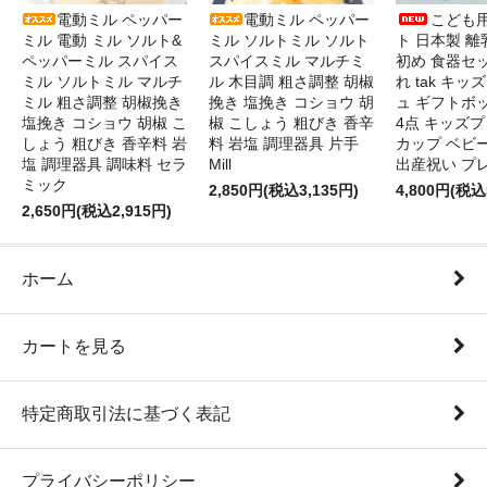
電動ミル ペッパー
電動ミル ペッパー
こども
ミル 電動 ミル ソルト&
ミル ソルトミル ソルト
ト 日本製 離
ペッパーミル スパイス
スパイスミル マルチミ
初め 食器セ
ミル ソルトミル マルチ
ル 木目調 粗さ調整 胡椒
れ tak キ
ミル 粗さ調整 胡椒挽き
挽き 塩挽き コショウ 胡
ュ ギフトボ
塩挽き コショウ 胡椒 こ
椒 こしょう 粗びき 香辛
4点 キッズプ
しょう 粗びき 香辛料 岩
料 岩塩 調理器具 片手
カップ ベビ
塩 調理器具 調味料 セラ
Mill
出産祝い プ
ミック
2,850円(税込3,135円)
4,800円(税込
2,650円(税込2,915円)
ホーム
カートを見る
特定商取引法に基づく表記
プライバシーポリシー