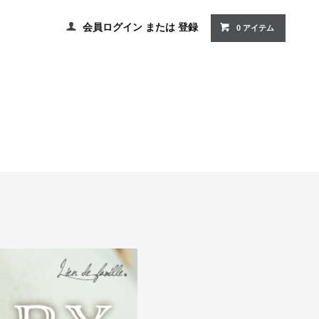
会員ログイン
または
登録
0 アイテム