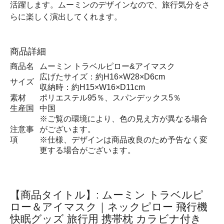
活躍します。ムーミンのデザインなので、旅行気分をさ
らに楽しく演出してくれます。
商品詳細
商品名
ムーミン トラベルピロー&アイマスク
広げたサイズ：約H16×W28×D6cm
サイズ
収納時：約H15×W16×D11cm
素材
ポリエステル95％、スパンデックス5％
生産国
中国
※ご覧の環境により、色の見え方が異なる場合
注意事
がございます。
項
※仕様、デザインは商品改良のため予告なく変
更する場合がございます。
【商品タイトル】: ムーミン トラベルピ
ロー＆アイマスク｜ネックピロー 飛行機
快眠グッズ 旅行用 携帯枕 カラビナ付き