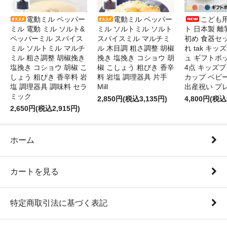
電動ミル ペッパー
電動ミル ペッパー
こども
ミル 電動 ミル ソルト&
ミル ソルトミル ソルト
ト 日本製 離
ペッパーミル スパイス
スパイスミル マルチミ
初め 食器セ
ミル ソルトミル マルチ
ル 木目調 粗さ調整 胡椒
れ tak キ
ミル 粗さ調整 胡椒挽き
挽き 塩挽き コショウ 胡
ュ ギフトボ
塩挽き コショウ 胡椒 こ
椒 こしょう 粗びき 香辛
4点 キッズプ
しょう 粗びき 香辛料 岩
料 岩塩 調理器具 片手
カップ ベビ
塩 調理器具 調味料 セラ
Mill
出産祝い プ
ミック
2,850円(税込3,135円)
4,800円(税込
2,650円(税込2,915円)
ホーム
カートを見る
特定商取引法に基づく表記