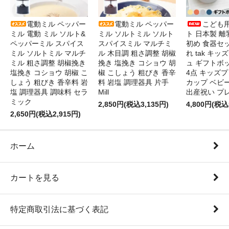
電動ミル ペッパー
電動ミル ペッパー
こども
ミル 電動 ミル ソルト&
ミル ソルトミル ソルト
ト 日本製 離
ペッパーミル スパイス
スパイスミル マルチミ
初め 食器セ
ミル ソルトミル マルチ
ル 木目調 粗さ調整 胡椒
れ tak キ
ミル 粗さ調整 胡椒挽き
挽き 塩挽き コショウ 胡
ュ ギフトボ
塩挽き コショウ 胡椒 こ
椒 こしょう 粗びき 香辛
4点 キッズプ
しょう 粗びき 香辛料 岩
料 岩塩 調理器具 片手
カップ ベビ
塩 調理器具 調味料 セラ
Mill
出産祝い プ
ミック
2,850円(税込3,135円)
4,800円(税込
2,650円(税込2,915円)
ホーム
カートを見る
特定商取引法に基づく表記