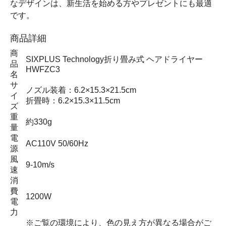
なデザインは、新生活を始める方やプレゼントにも最適
です。
商品詳細
商
SIXPLUS Technology折り畳み式 ヘアドライヤー
品
HWFZC3
名
サ
ノズル装着：6.2×15.3×21.5cm
イ
折畳時：6.2×15.3×11.5cm
ズ
重
約330g
量
電
AC110V 50/60Hz
源
風
9-10m/s
速
消
費
1200W
電
力
※ご覧の環境により、色の見え方が異なる場合がご