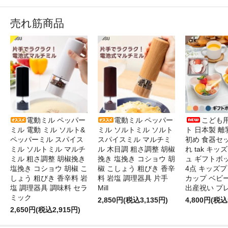
売れ筋商品
電動ミル ペッパー
電動ミル ペッパー
こども
ミル 電動 ミル ソルト&
ミル ソルトミル ソルト
ト 日本製 離
ペッパーミル スパイス
スパイスミル マルチミ
初め 食器セ
ミル ソルトミル マルチ
ル 木目調 粗さ調整 胡椒
れ tak キ
ミル 粗さ調整 胡椒挽き
挽き 塩挽き コショウ 胡
ュ ギフトボ
塩挽き コショウ 胡椒 こ
椒 こしょう 粗びき 香辛
4点 キッズプ
しょう 粗びき 香辛料 岩
料 岩塩 調理器具 片手
カップ ベビ
塩 調理器具 調味料 セラ
Mill
出産祝い プ
ミック
2,850円(税込3,135円)
4,800円(税込
2,650円(税込2,915円)