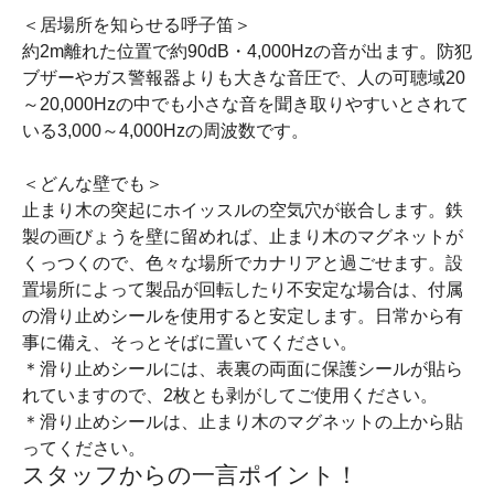
＜居場所を知らせる呼子笛＞
約2m離れた位置で約90dB・4,000Hzの音が出ます。防犯
ブザーやガス警報器よりも大きな音圧で、人の可聴域20
～20,000Hzの中でも小さな音を聞き取りやすいとされて
いる3,000～4,000Hzの周波数です。
＜どんな壁でも＞
止まり木の突起にホイッスルの空気穴が嵌合します。鉄
製の画びょうを壁に留めれば、止まり木のマグネットが
くっつくので、色々な場所でカナリアと過ごせます。設
置場所によって製品が回転したり不安定な場合は、付属
の滑り止めシールを使用すると安定します。日常から有
事に備え、そっとそばに置いてください。
＊滑り止めシールには、表裏の両面に保護シールが貼ら
れていますので、2枚とも剥がしてご使用ください。
＊滑り止めシールは、止まり木のマグネットの上から貼
ってください。
スタッフからの一言ポイント！