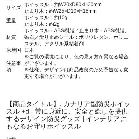
ホイッスル：約W20×D80×H30mm
サイズ
止まり木：約W25×D10×H15mm
ホイッスル：約10g
重量
止まり木：約2g
ホイッスル：ABS樹脂／止まり木：ABS樹脂、
材質
磁石／滑り止めシール：ポリウレタン、ポリエ
ステル、アクリル系粘着剤
原産国
日本
※ご覧の環境により、色の見え方が異なる場合
注意事
がございます。
項
※仕様、デザインは商品改良のため予告なく変
更する場合がございます。
【商品タイトル】: カナリア型防災ホイッ
スル +d - 常に身近に、安全と癒しを提供
するデザイン防災グッズ | インテリアに
もなるお守りホイッスル