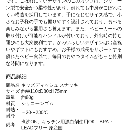
です。こぼれにくいデザインのこのカップは、シリコー
ン製で安全かつ柔軟性があり、倒れても中身がこぼれに
くい構造を採用しています。手になじむサイズ感で、小
さなお子様の手でも握りやすく設計されており、食べる
楽しみながら器用さも養えます。また、ベビーカーへの
取り付けが可能なハンドルが付いており、外出時の持ち
運びにも大変便利です。かわいらしいデザインは出産祝
いやギフトにもおすすめ。お子様の成長をサポートする
優れたベビー食器で、毎日のおやつタイムがもっと特別
な時間になります。
商品詳細
商品名
キッズディッシュ スナッキー
サイズ
約W110xD80xH75mm
重量
約80g
材質
シリコーンゴム
耐熱・
－20〜230℃
耐冷
煮沸OK、キッチン用漂白剤使用OK、BPA・
備考
LEADフリー 原産国