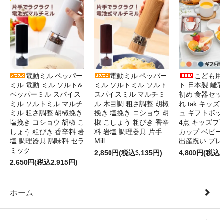
電動ミル ペッパー
電動ミル ペッパー
こども
ミル 電動 ミル ソルト&
ミル ソルトミル ソルト
ト 日本製 離
ペッパーミル スパイス
スパイスミル マルチミ
初め 食器セ
ミル ソルトミル マルチ
ル 木目調 粗さ調整 胡椒
れ tak キ
ミル 粗さ調整 胡椒挽き
挽き 塩挽き コショウ 胡
ュ ギフトボ
塩挽き コショウ 胡椒 こ
椒 こしょう 粗びき 香辛
4点 キッズプ
しょう 粗びき 香辛料 岩
料 岩塩 調理器具 片手
カップ ベビ
塩 調理器具 調味料 セラ
Mill
出産祝い プ
ミック
2,850円(税込3,135円)
4,800円(税込
2,650円(税込2,915円)
ホーム