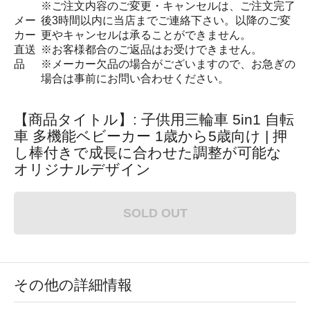
※ご注文内容のご変更・キャンセルは、ご注文完了
メー
後3時間以内に当店までご連絡下さい。以降のご変
カー
更やキャンセルは承ることができません。
直送
※お客様都合のご返品はお受けできません。
品
※メーカー欠品の場合がございますので、お急ぎの
場合は事前にお問い合わせください。
【商品タイトル】: 子供用三輪車 5in1 自転
車 多機能ベビーカー 1歳から5歳向け | 押
し棒付きで成長に合わせた調整が可能な
オリジナルデザイン
SOLD OUT
その他の詳細情報