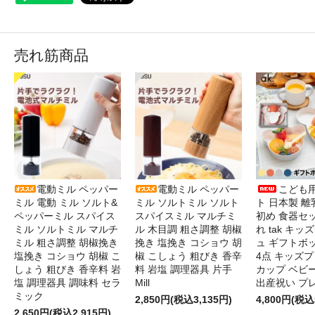
売れ筋商品
電動ミル ペッパー
電動ミル ペッパー
こども
ミル 電動 ミル ソルト&
ミル ソルトミル ソルト
ト 日本製 離
ペッパーミル スパイス
スパイスミル マルチミ
初め 食器セ
ミル ソルトミル マルチ
ル 木目調 粗さ調整 胡椒
れ tak キ
ミル 粗さ調整 胡椒挽き
挽き 塩挽き コショウ 胡
ュ ギフトボ
塩挽き コショウ 胡椒 こ
椒 こしょう 粗びき 香辛
4点 キッズプ
しょう 粗びき 香辛料 岩
料 岩塩 調理器具 片手
カップ ベビ
塩 調理器具 調味料 セラ
Mill
出産祝い プ
ミック
2,850円(税込3,135円)
4,800円(税込
2,650円(税込2,915円)