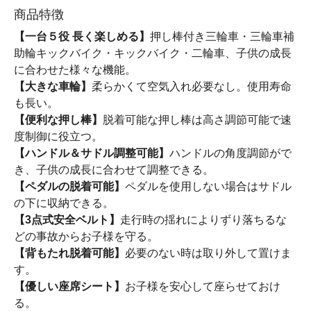
商品特徴
【一台５役 長く楽しめる】
押し棒付き三輪車・三輪車補
助輪キックバイク・キックバイク・二輪車、子供の成長
に合わせた様々な機能。
【大きな車輪】
柔らかくて空気入れ必要なし。使用寿命
も長い。
【便利な押し棒】
脱着可能な押し棒は高さ調節可能で速
度制御に役立つ。
【ハンドル＆サドル調整可能】
ハンドルの角度調節がで
き、子供の成長に合わせて調整できる。
【ペダルの脱着可能】
ペダルを使用しない場合はサドル
の下に収納できる。
【3点式安全ベルト】
走行時の揺れによりずり落ちるな
どの事故からお子様を守る。
【背もたれ脱着可能】
必要のない時は取り外して置けま
す。
【優しい座席シート】
お子様を安心して座らせておけ
る。