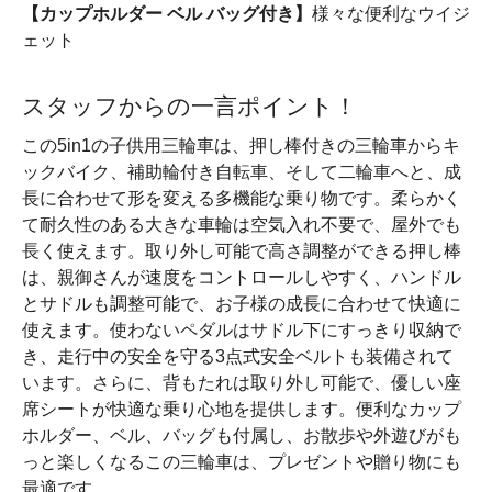
【カップホルダー ベル バッグ付き】
様々な便利なウイジ
ェット
スタッフからの一言ポイント！
この5in1の子供用三輪車は、押し棒付きの三輪車からキ
ックバイク、補助輪付き自転車、そして二輪車へと、成
長に合わせて形を変える多機能な乗り物です。柔らかく
て耐久性のある大きな車輪は空気入れ不要で、屋外でも
長く使えます。取り外し可能で高さ調整ができる押し棒
は、親御さんが速度をコントロールしやすく、ハンドル
とサドルも調整可能で、お子様の成長に合わせて快適に
使えます。使わないペダルはサドル下にすっきり収納で
き、走行中の安全を守る3点式安全ベルトも装備されて
います。さらに、背もたれは取り外し可能で、優しい座
席シートが快適な乗り心地を提供します。便利なカップ
ホルダー、ベル、バッグも付属し、お散歩や外遊びがも
っと楽しくなるこの三輪車は、プレゼントや贈り物にも
最適です。