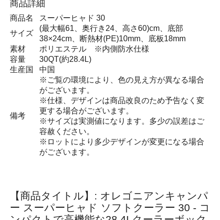
商品詳細
商品名
スーパーヒャド 30
(最大幅61、奥行き24、高さ60)cm、底部
サイズ
38×24cm、断熱材(PE)10mm、底板18mm
素材
ポリエステル ※内側防水仕様
容量
30QT(約28.4L)
生産国
中国
※ご覧の環境により、色の見え方が異なる場合
がございます。
※仕様、デザインは商品改良のため予告なく変
更する場合がございます。
備考
※サイズは実測値になります。多少の誤差はご
容赦ください。
※ロットにより多少デザインが変更になる場合
がございます。
【商品タイトル】: オレゴニアンキャンパ
ー スーパーヒャド ソフトクーラー 30 - コ
ンパクトで高機能な28.4Lクーラーボック