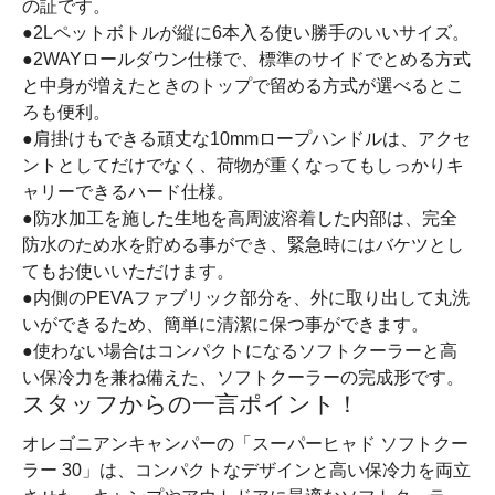
の証です。
●2Lペットボトルが縦に6本入る使い勝手のいいサイズ。
●2WAYロールダウン仕様で、標準のサイドでとめる方式
と中身が増えたときのトップで留める方式が選べるとこ
ろも便利。
●肩掛けもできる頑丈な10mmロープハンドルは、アクセ
ントとしてだけでなく、荷物が重くなってもしっかりキ
ャリーできるハード仕様。
●防水加工を施した生地を高周波溶着した内部は、完全
防水のため水を貯める事ができ、緊急時にはバケツとし
てもお使いいただけます。
●内側のPEVAファブリック部分を、外に取り出して丸洗
いができるため、簡単に清潔に保つ事ができます。
●使わない場合はコンパクトになるソフトクーラーと高
い保冷力を兼ね備えた、ソフトクーラーの完成形です。
スタッフからの一言ポイント！
オレゴニアンキャンパーの「スーパーヒャド ソフトクー
ラー 30」は、コンパクトなデザインと高い保冷力を両立