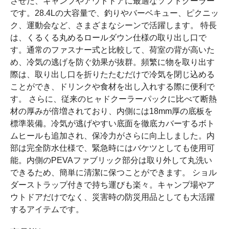
させた、キャンプやアウトドアに最適なソフトクーラー
です。28.4Lの大容量で、釣りやバーベキュー、ピクニッ
ク、運動会など、さまざまなシーンで活躍します。 特長
は、くるくる丸めるロールダウン仕様の取り出し口で
す。通常のファスナー式と比較して、荷室の背が高いた
め、冷気の逃げを防ぐ効果が抜群。頻繁に物を取り出す
際は、取り出し口を折りたたむだけで冷気を閉じ込める
ことができ、ドリンクや食材を出し入れする際に便利で
す。 さらに、従来のヒャドクーラーパックに比べて断熱
材の厚みが倍増されており、内側には18mm厚の底板を
標準装備。冷気が逃げやすい底面を徹底カバーするボト
ムヒールも追加され、保冷力がさらに向上しました。内
部は完全防水仕様で、緊急時にはバケツとしても使用可
能。内側のPEVAファブリック部分は取り外して丸洗い
できるため、簡単に清潔に保つことができます。 ショル
ダーストラップ付きで持ち運びも楽々。キャンプ場やア
ウトドアだけでなく、災害時の防災用品としても大活躍
するアイテムです。