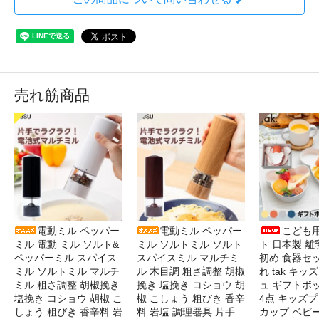
売れ筋商品
電動ミル ペッパー
電動ミル ペッパー
こども
ミル 電動 ミル ソルト&
ミル ソルトミル ソルト
ト 日本製 離
ペッパーミル スパイス
スパイスミル マルチミ
初め 食器セ
ミル ソルトミル マルチ
ル 木目調 粗さ調整 胡椒
れ tak キ
ミル 粗さ調整 胡椒挽き
挽き 塩挽き コショウ 胡
ュ ギフトボ
塩挽き コショウ 胡椒 こ
椒 こしょう 粗びき 香辛
4点 キッズプ
しょう 粗びき 香辛料 岩
料 岩塩 調理器具 片手
カップ ベビ