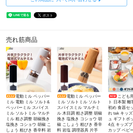
売れ筋商品
電動ミル ペッパー
電動ミル ペッパー
こども
ミル 電動 ミル ソルト&
ミル ソルトミル ソルト
ト 日本製 離
ペッパーミル スパイス
スパイスミル マルチミ
初め 食器セ
ミル ソルトミル マルチ
ル 木目調 粗さ調整 胡椒
れ tak キ
ミル 粗さ調整 胡椒挽き
挽き 塩挽き コショウ 胡
ュ ギフトボ
塩挽き コショウ 胡椒 こ
椒 こしょう 粗びき 香辛
4点 キッズプ
しょう 粗びき 香辛料 岩
料 岩塩 調理器具 片手
カップ ベビ