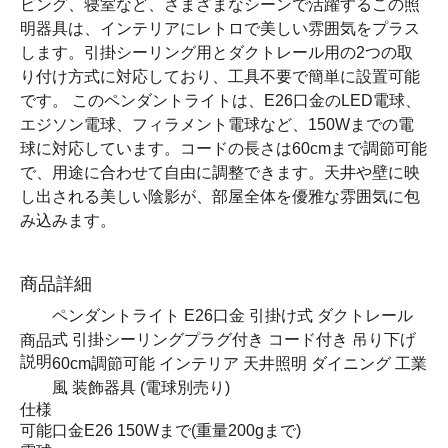
ビング、寝室など、さまざまなシーンで活躍するこの照
明器具は、インテリアにレトロで美しい雰囲気をプラス
します。引掛シーリング用とダクトレール用の2つの取
り付け方式に対応しており、工具不要で簡単に設置可能
です。 このペンダントライトは、E26口金のLED電球、
エジソン電球、フィラメント電球など、150Wまでの電
球に対応しています。コードの長さは60cmまで調節可能
で、用途に合わせて自由に調整できます。天井や壁に映
し出される美しい陰影が、部屋全体を優雅な雰囲気に包
み込みます。
商品詳細
ペンダントライト E26口金 引掛け式 ダクトレール
式 引掛シーリングプラグ付き コード付き 吊り下げ
商品
説明
60cm調節可能 インテリア 天井照明 ダイニング 工業
風 装飾器具 (電球別売り)
仕様
可能
口金E26 150Wまで(重量200gまで)