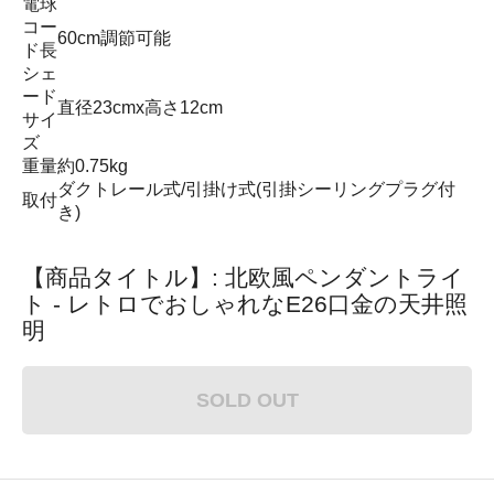
電球
コー
60cm調節可能
ド長
シェ
ード
直径23cmx高さ12cm
サイ
ズ
重量
約0.75kg
ダクトレール式/引掛け式(引掛シーリングプラグ付
取付
き)
【商品タイトル】: 北欧風ペンダントライ
ト - レトロでおしゃれなE26口金の天井照
明
SOLD OUT