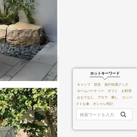
ホットキーワード
キャンプ
防災
旅行快適グッズ
ホームパーティー
ギフト
お料理
おもてなし
アロマ
癒し
コンパ
クトな傘
オシャレ時計