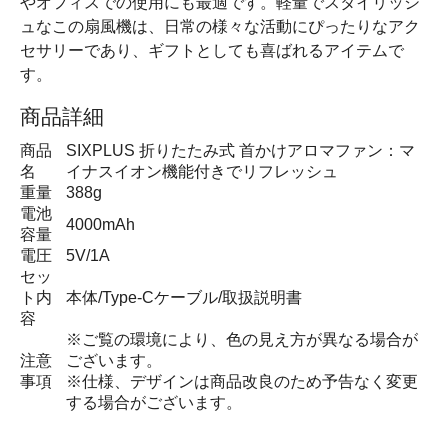
やオフィスでの使用にも最適です。軽量でスタイリッシ
ュなこの扇風機は、日常の様々な活動にぴったりなアク
セサリーであり、ギフトとしても喜ばれるアイテムで
す。
商品詳細
商品
SIXPLUS 折りたたみ式 首かけアロマファン：マ
名
イナスイオン機能付きでリフレッシュ
重量
388g
電池
4000mAh
容量
電圧
5V/1A
セッ
ト内
本体/Type-Cケーブル/取扱説明書
容
※ご覧の環境により、色の見え方が異なる場合が
注意
ございます。
事項
※仕様、デザインは商品改良のため予告なく変更
する場合がございます。