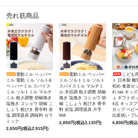
売れ筋商品
電動ミル ペッパー
電動ミル ペッパー
こども
ミル 電動 ミル ソルト&
ミル ソルトミル ソルト
ト 日本製 離
ペッパーミル スパイス
スパイスミル マルチミ
初め 食器セ
ミル ソルトミル マルチ
ル 木目調 粗さ調整 胡椒
れ tak キ
ミル 粗さ調整 胡椒挽き
挽き 塩挽き コショウ 胡
ュ ギフトボ
塩挽き コショウ 胡椒 こ
椒 こしょう 粗びき 香辛
4点 キッズプ
しょう 粗びき 香辛料 岩
料 岩塩 調理器具 片手
カップ ベビ
塩 調理器具 調味料 セラ
Mill
出産祝い プ
ミック
2,850円(税込3,135円)
4,800円(税込
2,650円(税込2,915円)