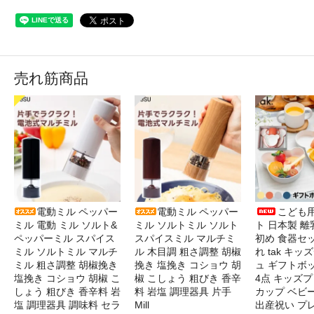
売れ筋商品
電動ミル ペッパー
電動ミル ペッパー
こども
ミル 電動 ミル ソルト&
ミル ソルトミル ソルト
ト 日本製 離
ペッパーミル スパイス
スパイスミル マルチミ
初め 食器セ
ミル ソルトミル マルチ
ル 木目調 粗さ調整 胡椒
れ tak キ
ミル 粗さ調整 胡椒挽き
挽き 塩挽き コショウ 胡
ュ ギフトボ
塩挽き コショウ 胡椒 こ
椒 こしょう 粗びき 香辛
4点 キッズプ
しょう 粗びき 香辛料 岩
料 岩塩 調理器具 片手
カップ ベビ
塩 調理器具 調味料 セラ
Mill
出産祝い プ