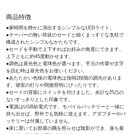
商品特徴
●家時間を静かに演出するシンプルなLEDライト。
●テーパーの無い筒状のセードと細くまっすぐな支柱で
構成されたシンプルなかたちです。
●セードを手動で上下すればお好みの角度にできます。
上下ともに約45度動かせます。
●調色は昼光色と電球色が選べます。手元の作業や文字
を読む時は昼光色をお使いください。
●あたたかい色味の電球色は強弱2段階の調光がありま
す。寝室の灯りや間接照明にぴったりです。
●セードの背面にスイッチを付けました。余計な凹凸の
ないすっきりとした印象です。
●電源はUSB給電式です。モバイルバッテリーと一緒に
持ち出せば、野外でも気軽に使えます。アダプターやバ
ッテリーは付属していません。
●床に置いてお部屋の隅を照らせば陰影ができ、落ち着