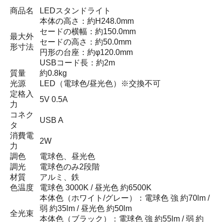
商品名
LEDスタンドライト
本体の高さ：約H248.0mm
セードの横幅：約150.0mm
最大外
セードの高さ：約50.0mm
形寸法
円形の台座：約φ120.0mm
USBコード長：約2m
質量
約0.8kg
光源
LED（電球色/昼光色）※交換不可
定格入
5V 0.5A
力
コネク
USB A
タ
消費電
2W
力
調色
電球色、昼光色
調光
電球色のみ2段階
材質
アルミ、鉄
色温度
電球色 3000K / 昼光色 約6500K
本体色（ホワイト/グレー）：電球色 強 約70lm /
弱 約35lm / 昼光色 約50lm
全光束
本体色（ブラック）：電球色 強 約55lm / 弱 約