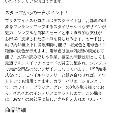
いたインテリアを演出できます。
スタッフからの一言ポイント！
プラスマイナスゼロのLEDデスクライトは、お部屋の印
象をワンランクアップするスタイリッシュなデザインが
魅力。シンプルな筒状のセードと細く直線的な支柱が、
お部屋に洗練された雰囲気を持ち込みます。セードは手
動で約45度上下に角度調節可能で、昼光色と電球色の2
種類の調色が行えます。電球色は強弱2段階の調光も可
能で、文字の読み取りや作業、寝室の間接照明としても
最適です。スイッチはセードの背面に配され、シンプル
で余計な凹凸のないデザインになっています。USB給電
式なので、モバイルバッテリーと組み合わせれば、アウ
トドアでも活用できます。カラーバリエーションとし
て、ホワイト、ブラック、グレーの3色を取り揃えてお
り、それぞれのインテリアにマッチします。この機会
に、あなたのお部屋に新しい光を迎え入れませんか？
商品詳細