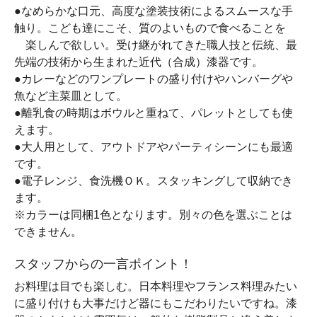
●なめらかな口元、高度な塗装技術によるスムースな手
触り。こども達にこそ、質のよいもので食べることを
楽しんで欲しい。受け継がれてきた職人技と伝統、最
先端の技術から生まれた近代（合成）漆器です。
●カレーなどのワンプレートの盛り付けやハンバーグや
魚など主菜皿として。
●離乳食の時期はボウルと重ねて、パレットとしても使
えます。
●大人用として、アウトドアやパーティシーンにも最適
です。
●電子レンジ、食洗機ＯＫ。スタッキングして収納でき
ます。
※カラーは同梱1色となります。別々の色を選ぶことは
できません。
スタッフからの一言ポイント！
お料理は目でも楽しむ。日本料理やフランス料理みたい
に盛り付けも大事だけど器にもこだわりたいですね。漆