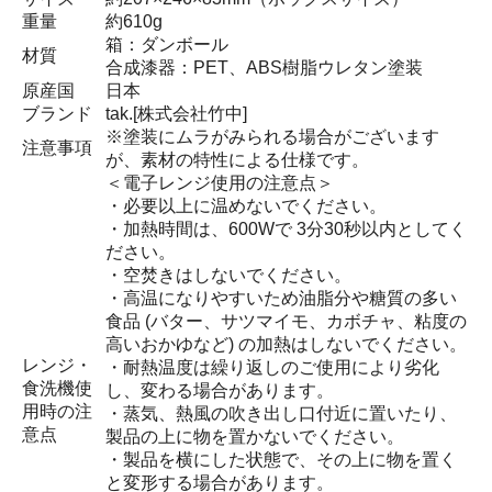
重量
約610g
箱：ダンボール
材質
合成漆器：PET、ABS樹脂ウレタン塗装
原産国
日本
ブランド
tak.[株式会社竹中]
※塗装にムラがみられる場合がございます
注意事項
が、素材の特性による仕様です。
＜電子レンジ使用の注意点＞
・必要以上に温めないでください。
・加熱時間は、600Wで 3分30秒以内としてく
ださい。
・空焚きはしないでください。
・高温になりやすいため油脂分や糖質の多い
食品 (バター、サツマイモ、カボチャ、粘度の
高いおかゆなど) の加熱はしないでください。
レンジ・
・耐熱温度は繰り返しのご使用により劣化
食洗機使
し、変わる場合があります。
用時の注
・蒸気、熱風の吹き出し口付近に置いたり、
意点
製品の上に物を置かないでください。
・製品を横にした状態で、その上に物を置く
と変形する場合があります。