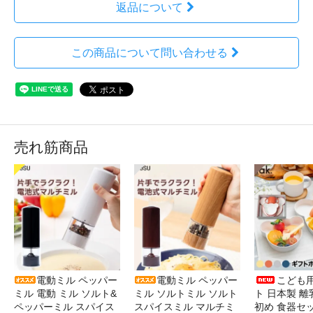
返品について
この商品について問い合わせる
売れ筋商品
電動ミル ペッパー
電動ミル ペッパー
こども
ミル 電動 ミル ソルト&
ミル ソルトミル ソルト
ト 日本製 離
ペッパーミル スパイス
スパイスミル マルチミ
初め 食器セ