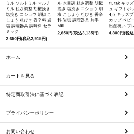
ミル ソルトミル マルチ
ル 木目調 粗さ調整 胡椒
れ tak キ
ミル 粗さ調整 胡椒挽き
挽き 塩挽き コショウ 胡
ュ ギフトボ
塩挽き コショウ 胡椒 こ
椒 こしょう 粗びき 香辛
4点 キッズプ
しょう 粗びき 香辛料 岩
料 岩塩 調理器具 片手
カップ ベビ
塩 調理器具 調味料 セラ
Mill
出産祝い プ
ミック
2,850円(税込3,135円)
4,800円(税込
2,650円(税込2,915円)
ホーム
カートを見る
特定商取引法に基づく表記
プライバシーポリシー
お問い合わせ