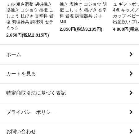
ミル 粗さ調整 胡椒挽き
挽き 塩挽き コショウ 胡
ュ ギフトボ
塩挽き コショウ 胡椒 こ
椒 こしょう 粗びき 香辛
4点 キッズプ
しょう 粗びき 香辛料 岩
料 岩塩 調理器具 片手
カップ ベビ
塩 調理器具 調味料 セラ
Mill
出産祝い プ
ミック
2,850円(税込3,135円)
4,800円(税込
2,650円(税込2,915円)
ホーム
カートを見る
特定商取引法に基づく表記
プライバシーポリシー
お問い合わせ