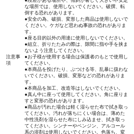
●段差がある場所や、傾斜が著しく大きい不安定
な場所では、使用しないでください。破撰、転
倒する恐れがあります。
●安全の為、破損、変形した商品は使用しないで
く ださい。ケガなど思わぬ事故の恐れがありま
す。
●座る目的以外の用達に使用しないでください。
●組立、折りたたみの際は、隙間に指や手を挟ま
ないよう注意してください。
注意事
●お子様が使用する場合は保護者のもとで使用し
項
てください。
●本商品を投げたり、ぶつける等、乱暴に扱わな
いでください。破損、変形などの恐れがありま
す。
●本商品を加工、改造等はしないでください。
●真ん中に座って使用してください。角に座りま
すと変形の恐れがあります。
●商品が汚れた場合は軽く湿らせた布で拭き取っ
てください。汚れが落ちにくい場合は、薄めた
中性洗剤を湿らせた布にしみ込ませ、拭き取っ
てください。シンナーやベンジン、アルコール
系の溶剤は使用しないでください。色落ち、変