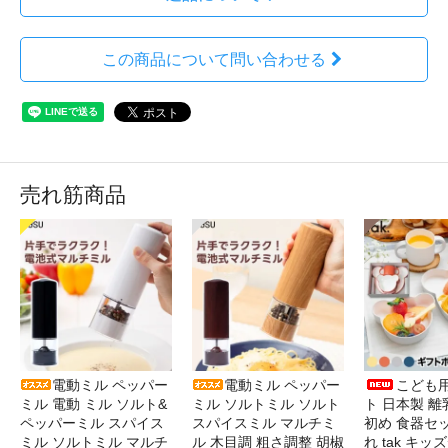
この商品について問い合わせる
売れ筋商品
電動ミル ペッパー
電動ミル ペッパー
こども
ミル 電動 ミル ソルト&
ミル ソルトミル ソルト
ト 日本製 離
ペッパーミル スパイス
スパイスミル マルチミ
初め 食器セ
ミル ソルトミル マルチ
ル 木目調 粗さ調整 胡椒
れ tak キ