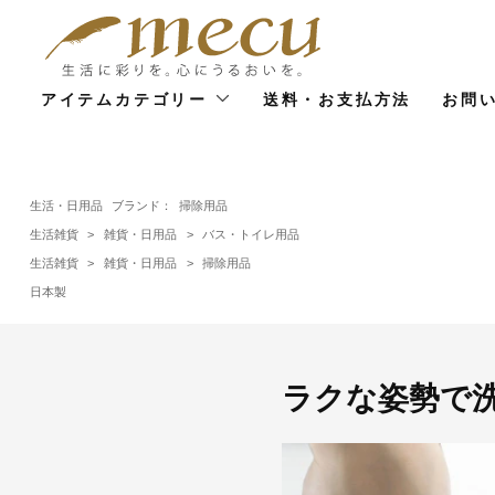
アイテムカテゴリー
送料・お支払方法
お問
生活・日用品
ブランド：
掃除用品
生活雑貨
>
雑貨・日用品
>
バス・トイレ用品
生活雑貨
>
雑貨・日用品
>
掃除用品
日本製
ラクな姿勢で