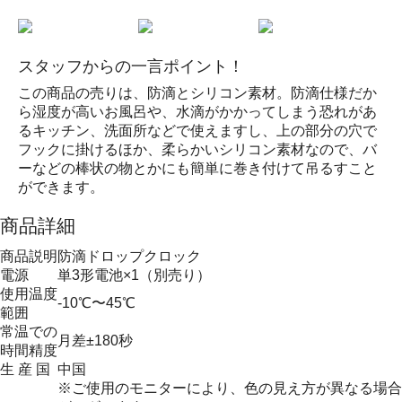
スタッフからの一言ポイント！
この商品の売りは、防滴とシリコン素材。防滴仕様だか
ら湿度が高いお風呂や、水滴がかかってしまう恐れがあ
るキッチン、洗面所などで使えますし、上の部分の穴で
フックに掛けるほか、柔らかいシリコン素材なので、バ
ーなどの棒状の物とかにも簡単に巻き付けて吊るすこと
ができます。
商品詳細
商品説明
防滴ドロップクロック
電源
単3形電池×1（別売り）
使用温度
-10℃〜45℃
範囲
常温での
月差±180秒
時間精度
生 産 国
中国
※ご使用のモニターにより、色の見え方が異なる場合