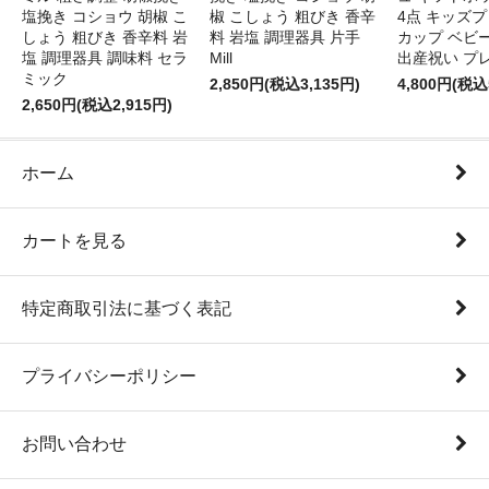
塩挽き コショウ 胡椒 こ
椒 こしょう 粗びき 香辛
4点 キッズプ
しょう 粗びき 香辛料 岩
料 岩塩 調理器具 片手
カップ ベビ
塩 調理器具 調味料 セラ
Mill
出産祝い プ
ミック
2,850円(税込3,135円)
4,800円(税込
2,650円(税込2,915円)
ホーム
カートを見る
特定商取引法に基づく表記
プライバシーポリシー
お問い合わせ