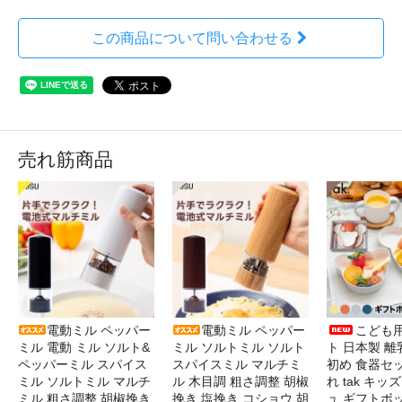
この商品について問い合わせる
売れ筋商品
電動ミル ペッパー
電動ミル ペッパー
こども
ミル 電動 ミル ソルト&
ミル ソルトミル ソルト
ト 日本製 離
ペッパーミル スパイス
スパイスミル マルチミ
初め 食器セ
ミル ソルトミル マルチ
ル 木目調 粗さ調整 胡椒
れ tak キ
ミル 粗さ調整 胡椒挽き
挽き 塩挽き コショウ 胡
ュ ギフトボ