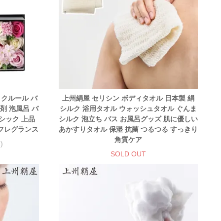
 クルール バ
上州絹屋 セリシン ボディタオル 日本製 絹
剤 泡風呂 バ
シルク 浴用タオル ウォッシュタオル ぐんま
シック 上品
シルク 泡立ち バス お風呂グッズ 肌に優しい
ムフレグランス
あかすりタオル 保湿 抗菌 つるつる すっきり
角質ケア
)
SOLD OUT