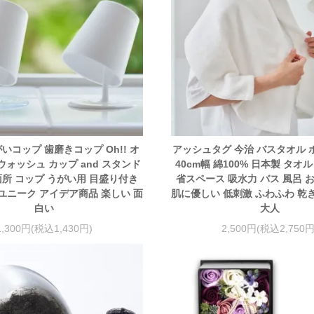
がいコップ 歯磨きコップ Oh!! オ
アッシュタグ 今治 バスタオル
スウォッシュ カップ and スタンド
40cm幅 綿100% 日本製 タオ
面所 コップ うがい用 目盛り付き
省スペース 吸水力 バス 風呂 
ユニーク アイデア商品 楽しい 面
肌に優しい 低刺激 ふわふわ 乾
白い
大人
1,300円(税込1,430円)
2,500円(税込2,750円