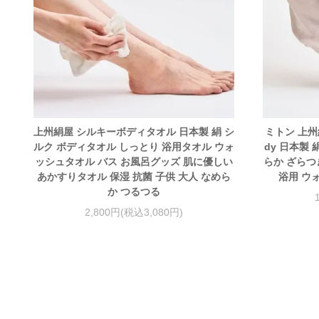
上州絹屋 シルキーボディタオル 日本製 絹 シ
ミトン 上州
ルク ボディタオル しっとり 浴用タオル ウォ
dy 日本製
ッシュタオル バス お風呂グッズ 肌に優しい
らか ざらつ
あかすりタオル 保湿 抗菌 子供 大人 なめら
浴用 ウ
か つるつる
2,800円(税込3,080円)