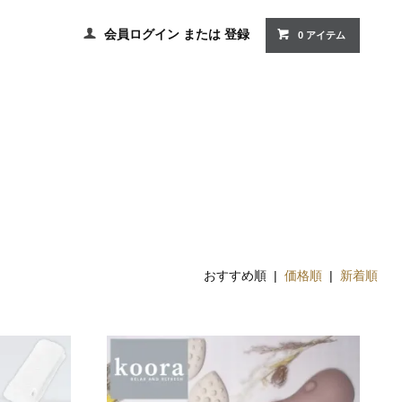
会員ログイン
または
登録
0 アイテム
おすすめ順 |
価格順
|
新着順