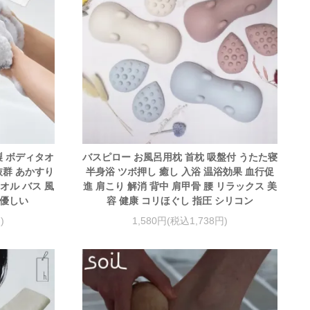
製 ボディタオ
バスピロー お風呂用枕 首枕 吸盤付 うたた寝
抜群 あかすり
半身浴 ツボ押し 癒し 入浴 温浴効果 血行促
オル バス 風
進 肩こり 解消 背中 肩甲骨 腰 リラックス 美
に優しい
容 健康 コリほぐし 指圧 シリコン
)
1,580円(税込1,738円)