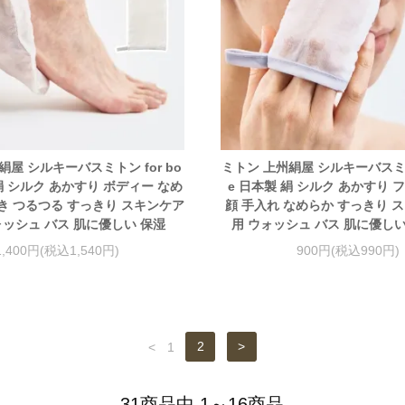
絹屋 シルキーバスミトン for bo
ミトン 上州絹屋 シルキーバスミトン
 絹 シルク あかすり ボディー なめ
e 日本製 絹 シルク あかすり
き つるつる すっきり スキンケア
顔 手入れ なめらか すっきり 
ォッシュ バス 肌に優しい 保湿
用 ウォッシュ バス 肌に優しい
1,400円(税込1,540円)
900円(税込990円)
<
1
2
>
31商品中 1～16商品