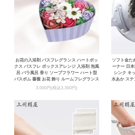
お花の入浴剤 バスフレグランス ハートボッ
ソフト金たわ
クス バスフレ ボックスアレンジ 入浴剤 泡風
ーナー 日本
呂 バラ風呂 香り ソープフラワー ハート型
シンク キ
バスボム 薔薇 お花 飾り ルームフレグランス
水あか ステ
3,000円(税込3,300円)