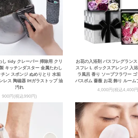
し tidy クレーパー 掃除用 クリ
お花の入浴剤 バスフレグランス
製 キッチンダスター 金属たわし
スフレ L ボックスアレンジ 入浴
ッチン スポンジ ぬめりとり 水垢
ラ風呂 香り ソープフラワー ゴ
ンレス 陶磁器 IHガラストップ 油
バスボム 薔薇 お花 飾り ルー
汚れ
4,000円(税込4,400円
900円(税込990円)