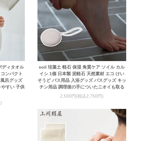
 ボディタオル
soil 珪藻土 軽石 保湿 角質ケア ソイル カル
ル コンパクト
イシ 1個 日本製 泥軽石 天然素材 エコ けい
お風呂グッズ
そうど バス用品 入浴グッズ バスグッズ キッ
きやすい 子供
チン用品 調理後の手についたニオイも取る
2,500円(税込2,750円)
)