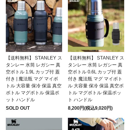
【送料無料】 STANLEY ス
【送料無料】 STANLEY ス
タンレー 水筒 レガシー 真
タンレー 水筒 レガシー 真
空ボトル 1.9L カップ付 蓋
空ボトル 0.6L カップ付 蓋
付き | 魔法瓶 マグ マイボ
付き 魔法瓶 マグ マイボト
トル 大容量 保冷 保温 真空
ル 大容量 保冷 保温 真空ボ
ボトル マグボトル 保温ポ
トル マグボトル 保温ポッ
ット ハンドル
ト ハンドル
SOLD OUT
8,200円(税込9,020円)