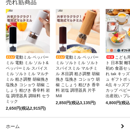
売れ筋商品
電動ミル ペッパー
電動ミル ペッパー
こども
ミル 電動 ミル ソルト&
ミル ソルトミル ソルト
ト 日本製 離
ペッパーミル スパイス
スパイスミル マルチミ
初め 食器セ
ミル ソルトミル マルチ
ル 木目調 粗さ調整 胡椒
れ tak キ
ミル 粗さ調整 胡椒挽き
挽き 塩挽き コショウ 胡
ュ ギフトボ
塩挽き コショウ 胡椒 こ
椒 こしょう 粗びき 香辛
4点 キッズプ
しょう 粗びき 香辛料 岩
料 岩塩 調理器具 片手
カップ ベビ
塩 調理器具 調味料 セラ
Mill
出産祝い プ
ミック
2,850円(税込3,135円)
4,800円(税込
2,650円(税込2,915円)
ホーム