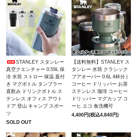
STANLEY スタンレー
【送料無料】STANLEY ス
真空クエンチャー 0.59L 保
タンレー 水筒 クラシック
冷 水筒 ストロー 保温 蓋付
プアオーバー 0.6L 4杯分 |
き マグボトル タンブラー
コーヒー ドリッパー お茶
直飲み ドリンクボトル ス
ステンレス 珈琲 コーヒー
テンレス オフィス アウト
ドリッパー マグカップ コ
ドア 登山 キャンプ スポー
ーヒ エコ 食洗機可
ツ
4,400円(税込4,840円)
SOLD OUT