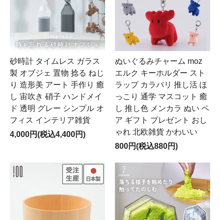
砂時計 タイムレス ガラス
ぬいぐるみチャーム moz
製 オブジェ 置物 捻る ねじ
エルク キーホルダー スト
り 造形美 アート 手作り 癒
ラップ カラバリ 推し活 ほ
し 宙吹き 硝子 ハンドメイ
っこり 通学 マスコット 癒
ド 透明 グレー シンプル オ
し 推し色 メンカラ ぬい ペ
フィス インテリア雑貨
ア ギフト プレゼント おし
ゃれ 北欧雑貨 かわいい
4,000円(税込4,400円)
800円(税込880円)