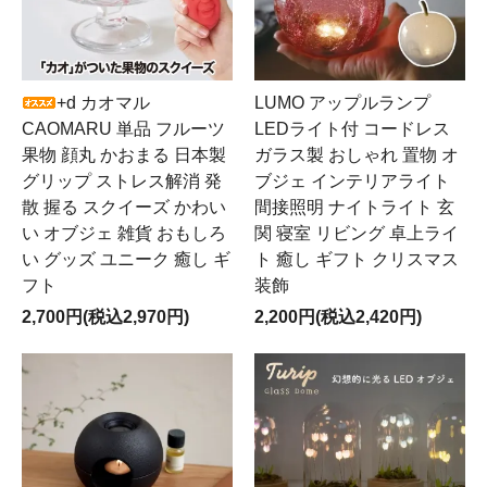
+d カオマル
LUMO アップルランプ
CAOMARU 単品 フルーツ
LEDライト付 コードレス
果物 顔丸 かおまる 日本製
ガラス製 おしゃれ 置物 オ
グリップ ストレス解消 発
ブジェ インテリアライト
散 握る スクイーズ かわい
間接照明 ナイトライト 玄
い オブジェ 雑貨 おもしろ
関 寝室 リビング 卓上ライ
い グッズ ユニーク 癒し ギ
ト 癒し ギフト クリスマス
フト
装飾
2,700円(税込2,970円)
2,200円(税込2,420円)