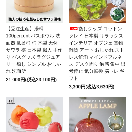
【受注生産】湯桶
癒しグッズ コットン
100percent バスボウル 洗
クレイ 日本製 リラックス
面器 風呂桶 桶 木製 天然
インテリア オブジェ 置物
サワラ 椹 日本製 職人 手作
雑貨 アート おしゃれ スト
り バスグッズ ラグジュア
レス解消 マインドフルネ
リー 癒し シンプル おしゃ
ス デスク周り 触感 集中 思
れ 洗面所
考停止 気分転換 脳トレ ギ
フト
21,000円(税込23,100円)
3,300円(税込3,630円)