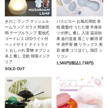
きのこ ランプ マッシュル
バスピロー お風呂用枕 首
ームランプ ガラス 間接照
枕 吸盤付 うたた寝 半身浴
明 テーブルランプ 電池式
ツボ押し 癒し 入浴 温浴効
コードレス LEDライト付
果 血行促進 肩こり 解消 背
ベッドサイド ナイトライ
中 肩甲骨 腰 リラックス 美
ト おしゃれ 置物 オブジェ
容 健康 コリほぐし 指圧 シ
卓上 癒し 北欧 韓国インテ
リコン
リア
1,580円(税込1,738円)
SOLD OUT