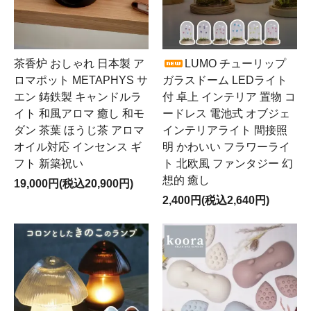
茶香炉 おしゃれ 日本製 ア
LUMO チューリップ
ロマポット METAPHYS サ
ガラスドーム LEDライト
エン 鋳鉄製 キャンドルラ
付 卓上 インテリア 置物 コ
イト 和風アロマ 癒し 和モ
ードレス 電池式 オブジェ
ダン 茶葉 ほうじ茶 アロマ
インテリアライト 間接照
オイル対応 インセンス ギ
明 かわいい フラワーライ
フト 新築祝い
ト 北欧風 ファンタジー 幻
想的 癒し
19,000円(税込20,900円)
2,400円(税込2,640円)