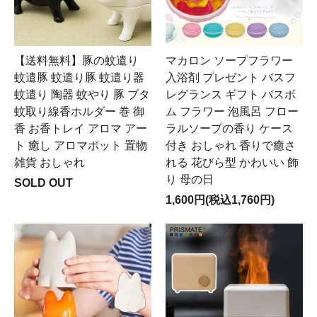
【送料無料】豚の蚊遣り
マカロン ソープフラワー
蚊遣豚 蚊遣り豚 蚊遣り器
入浴剤 プレゼント バスフ
蚊遣り 陶器 蚊やり 豚 ブタ
レグランス ギフト バスボ
蚊取り線香ホルダー 巻 御
ム フラワー 泡風呂 フロー
香 お香トレイ アロマ アー
ラルソープの香り ケース
ト 癒し アロマポット 置物
付き おしゃれ 香りで癒さ
雑貨 おしゃれ
れる 花びら型 かわいい 飾
り 母の日
SOLD OUT
1,600円(税込1,760円)