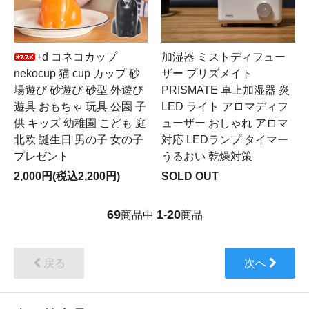
+d コネコカップ
加湿器 ミストディフュー
nekocup 猫 cup カップ 砂
ザー プリズメイト
場遊び 砂遊び 砂型 外遊び
PRISMATE 卓上加湿器 炎
遊具 おもちゃ 玩具 公園 子
LED ライト アロマディフ
供 キッズ 幼稚園 こども 庭
ューザー おしゃれ アロマ
北欧 誕生日 男の子 女の子
対応 LEDランプ タイマー
プレゼント
うるおい 乾燥対策
2,000円(税込2,200円)
SOLD OUT
69
1
20
商品中
-
商品
戻る
次へ