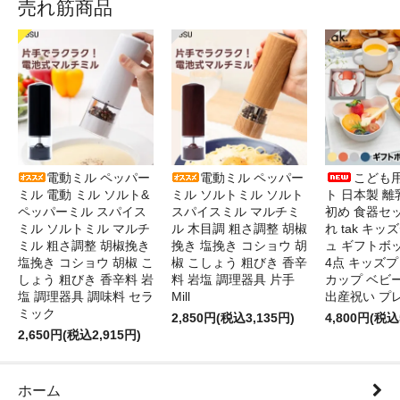
売れ筋商品
電動ミル ペッパー
電動ミル ペッパー
こども
ミル 電動 ミル ソルト&
ミル ソルトミル ソルト
ト 日本製 離
ペッパーミル スパイス
スパイスミル マルチミ
初め 食器セ
ミル ソルトミル マルチ
ル 木目調 粗さ調整 胡椒
れ tak キ
ミル 粗さ調整 胡椒挽き
挽き 塩挽き コショウ 胡
ュ ギフトボ
塩挽き コショウ 胡椒 こ
椒 こしょう 粗びき 香辛
4点 キッズプ
しょう 粗びき 香辛料 岩
料 岩塩 調理器具 片手
カップ ベビ
塩 調理器具 調味料 セラ
Mill
出産祝い プ
ミック
2,850円(税込3,135円)
4,800円(税込
2,650円(税込2,915円)
ホーム