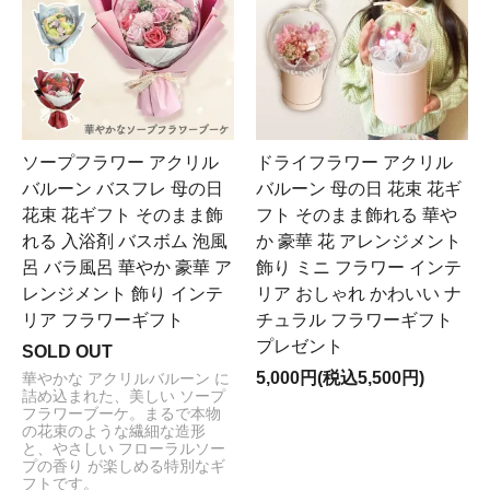
ソープフラワー アクリル
ドライフラワー アクリル
バルーン バスフレ 母の日
バルーン 母の日 花束 花ギ
花束 花ギフト そのまま飾
フト そのまま飾れる 華や
れる 入浴剤 バスボム 泡風
か 豪華 花 アレンジメント
呂 バラ風呂 華やか 豪華 ア
飾り ミニ フラワー インテ
レンジメント 飾り インテ
リア おしゃれ かわいい ナ
リア フラワーギフト
チュラル フラワーギフト
プレゼント
SOLD OUT
5,000円(税込5,500円)
華やかな アクリルバルーン に
詰め込まれた、美しい ソープ
フラワーブーケ。まるで本物
の花束のような繊細な造形
と、やさしい フローラルソー
プの香り が楽しめる特別なギ
フトです。