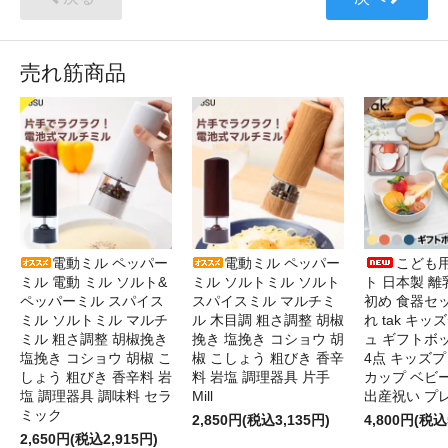
売れ筋商品
電動ミル ペッパー
電動ミル ペッパー
こども
ミル 電動 ミル ソルト&
ミル ソルトミル ソルト
ト 日本製 離
ペッパーミル スパイス
スパイスミル マルチミ
初め 食器セ
ミル ソルトミル マルチ
ル 木目調 粗さ調整 胡椒
れ tak キ
ミル 粗さ調整 胡椒挽き
挽き 塩挽き コショウ 胡
ュ ギフトボ
塩挽き コショウ 胡椒 こ
椒 こしょう 粗びき 香辛
4点 キッズプ
しょう 粗びき 香辛料 岩
料 岩塩 調理器具 片手
カップ ベビ
塩 調理器具 調味料 セラ
Mill
出産祝い プ
ミック
2,850円(税込3,135円)
4,800円(税込
2,650円(税込2,915円)