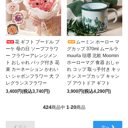
花 ギフト プードル ブ
ムーミン ホーロー マ
ーケ 母の日 ソープフラワ
グカップ 370ml ムールラ
ー フラワーアレンジメン
muurla 琺瑯 北欧 Moomin
ト おしゃれ バッグ付き 花
ホーローマグ 食器 おしゃ
束 カーネーション かわい
れ コップ 取っ手付き キッ
い シャボンフラワー 犬 フ
チン スープカップ キャン
レグランスフラワー
プ アウトドア ギフト
3,400円(税込3,740円)
3,900円(税込4,290円)
424
1
20
商品中
-
商品
戻る
次へ