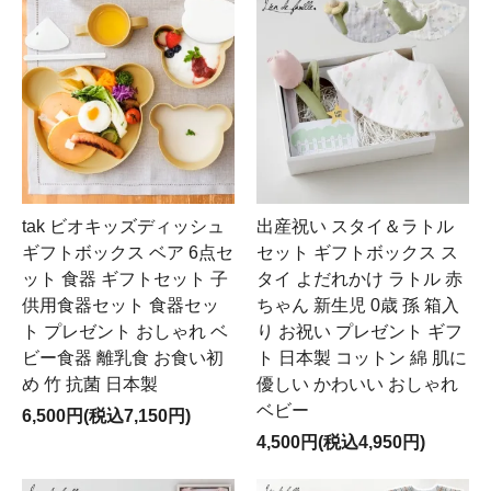
tak ビオキッズディッシュ
出産祝い スタイ＆ラトル
ギフトボックス ベア 6点セ
セット ギフトボックス ス
ット 食器 ギフトセット 子
タイ よだれかけ ラトル 赤
供用食器セット 食器セッ
ちゃん 新生児 0歳 孫 箱入
ト プレゼント おしゃれ ベ
り お祝い プレゼント ギフ
ビー食器 離乳食 お食い初
ト 日本製 コットン 綿 肌に
め 竹 抗菌 日本製
優しい かわいい おしゃれ
ベビー
6,500円(税込7,150円)
4,500円(税込4,950円)