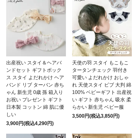
出産祝い スタイ＆ヘアバ
天使の羽 スタイ もこもこ
ンドセット ギフトボック
タータンチェック 羽付き
ス スタイ よだれかけ ヘア
可愛い よだれかけ おしゃ
バンド リブ ターバン 赤ち
れ 天使スタイ ビブ 大判 綿
ゃん 新生児 0歳 孫 箱入り
100% ベビーギフト 出産祝
お祝い プレゼント ギフト
い ギフト 赤ちゃん 吸水 柔
日本製 コットン 綿 肌に優
らかい 新生児 ベビー服
しい
3,500円(税込3,850円)
3,900円(税込4,290円)