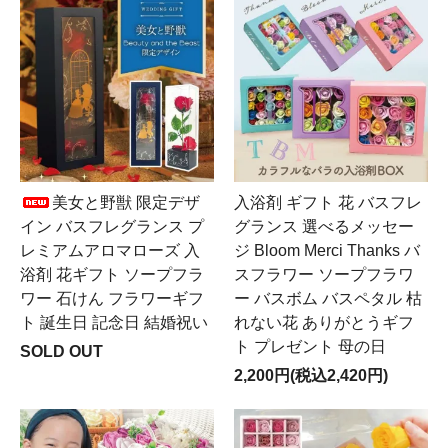
美女と野獣 限定デザ
入浴剤 ギフト 花 バスフレ
イン バスフレグランス プ
グランス 選べるメッセー
レミアムアロマローズ 入
ジ Bloom Merci Thanks バ
浴剤 花ギフト ソープフラ
スフラワー ソープフラワ
ワー 石けん フラワーギフ
ー バスボム バスペタル 枯
ト 誕生日 記念日 結婚祝い
れない花 ありがとうギフ
ト プレゼント 母の日
SOLD OUT
2,200円(税込2,420円)