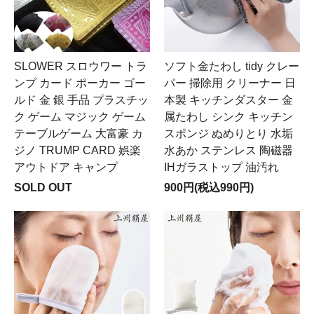
SLOWER スロウワー トラ
ソフト金たわし tidy クレー
ンプ カード ポーカー ゴー
パー 掃除用 クリーナー 日
ルド 金 銀 手品 プラスチッ
本製 キッチンダスター 金
ク ゲーム マジック ゲーム
属たわし シンク キッチン
テーブルゲーム 大富豪 カ
スポンジ ぬめりとり 水垢
ジノ TRUMP CARD 娯楽
水あか ステンレス 陶磁器
アウトドア キャンプ
IHガラストップ 油汚れ
SOLD OUT
900円(税込990円)