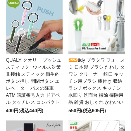
QUALY クオリー プッシュ
tidy プラタワ フォース
スティック | ウィルス対策
ミ 日本製 ブラシ たわし タ
非接触 スティック 衛生的
ワシ クリーナー 蛇口 キッ
ボタン押し 開閉ボタン エ
チン用ブラシ 棒付き 収納
レベーター バスの降車
ランチボックス キッチン
ATM 暗証番号入力 ドアベ
水回り 洗面台 掃除 掃除用
ル タッチレス コンパクト
品 雑貨 おしゃれ かわいい
400円(税込440円)
550円(税込605円)