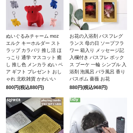
ぬいぐるみチャーム moz
お花の入浴剤 バスフレグ
エルク キーホルダー スト
ランス 母の日 ソープフラ
ラップ カラバリ 推し活 ほ
ワー 箱入り メッセージ記
っこり 通学 マスコット 癒
入欄付き バスフレ ボック
し 推し色 メンカラ ぬい ペ
ス ブーケ 一輪 シンプル 入
ア ギフト プレゼント おし
浴剤 泡風呂 バラ風呂 香り
ゃれ 北欧雑貨 かわいい
バスボム 薔薇 お花
800円(税込880円)
880円(税込968円)