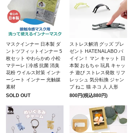
マスクインナー 日本製 ダ
ストレス解消 グッズ プレ
ントツフィットインナー 5
ゼント HATENALABO バ
枚セット やわらかめ 小松
イイン！ マン キャット 日
マテーレ | 冷感 抗菌 消臭
本製 おもちゃ 玩具 キャッ
花粉 ウイルス対策 インナ
チ 遊び ストレス発散 リフ
ーシート インナー 光触媒
レッシュ 気分転換 ジャン
素材
プ ねこ 猫 ネコ 人 人形
SOLD OUT
800円(税込880円)