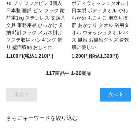
+d プリ フックピン 3個入
ボディウォッシュタオル |
日本製 画鋲 ピン フック 耐
日本製 ボディタオル やわ
荷重1kg ステンレス 文房具
らかめ もこもこ 泡立ち抜
文具 事務用品 ひっかけ収
群 あかすり タオル 浴用タ
納 時計フック メガネ掛け
オル ウォッシュタオル バ
マステ収納 ハンギング 飾
ス 風呂 お風呂グッズ 速乾
り 壁面収納 おしゃれ
肌に優しい
1,100円(税込1,210円)
1,200円(税込1,320円)
117
1
20
商品中
-
商品
戻る
次へ
さらにキーワードを絞り込む