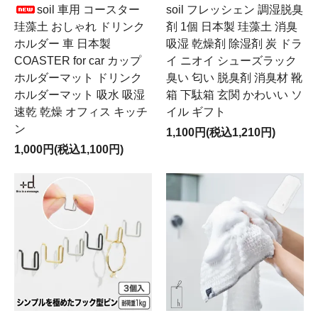
soil 車用 コースター
soil フレッシェン 調湿脱臭
珪藻土 おしゃれ ドリンク
剤 1個 日本製 珪藻土 消臭
ホルダー 車 日本製
吸湿 乾燥剤 除湿剤 炭 ドラ
COASTER for car カップ
イ ニオイ シューズラック
ホルダーマット ドリンク
臭い 匂い 脱臭剤 消臭材 靴
ホルダーマット 吸水 吸湿
箱 下駄箱 玄関 かわいい ソ
速乾 乾燥 オフィス キッチ
イル ギフト
ン
1,100円(税込1,210円)
1,000円(税込1,100円)