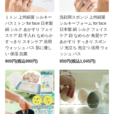
ミトン 上州絹屋 シルキー
洗顔用スポンジ 上州絹屋
バスミトン for face 日本製
シルキーフォーム for face
絹 シルク あかすり フェイ
日本製 絹 シルク フェイス
スケア 顔 手入れ なめらか
ケア 顔 なめらか 角質ケア
すっきり スキンケア 浴用
あかすり すっきり スポン
ウォッシュ バス 肌に優し
ジ 泡立ち 泡立つ 浴用 ウォ
い 保湿 抗菌
ッシュ バス
900円(税込990円)
950円(税込1,045円)