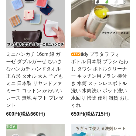
ミニハンカチ 16cm 綿 ガ
tidy プラタワ フォー
ーゼ ダブルガーゼ ちいさ
ボトル 日本製 ブラシ たわ
なハンカチ ハンドタオル
し タワシ ボトルクリーナ
正方形 タオル 大人 子ども
ー キッチン用ブラシ 棒付
ミニ 日本製 リヤンドファ
き 水筒 ステンレスボトル
ミーユ コットン かわいい
洗い 水筒洗い ポット洗い
レース 無地 ギフト プレゼ
水回り 掃除 便利 雑貨 おし
ント
ゃれ
600円(税込660円)
650円(税込715円)