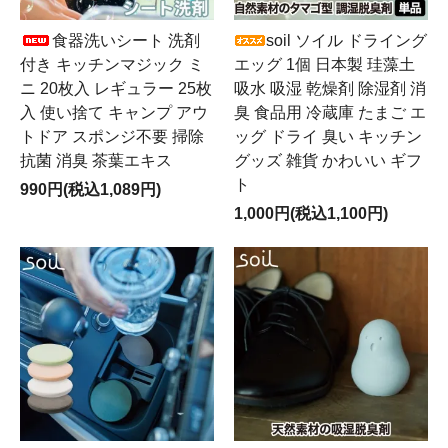
食器洗いシート 洗剤
soil ソイル ドライング
付き キッチンマジック ミ
エッグ 1個 日本製 珪藻土
ニ 20枚入 レギュラー 25枚
吸水 吸湿 乾燥剤 除湿剤 消
入 使い捨て キャンプ アウ
臭 食品用 冷蔵庫 たまご エ
トドア スポンジ不要 掃除
ッグ ドライ 臭い キッチン
抗菌 消臭 茶葉エキス
グッズ 雑貨 かわいい ギフ
ト
990円(税込1,089円)
1,000円(税込1,100円)