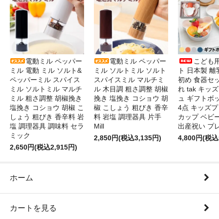
電動ミル ペッパー
電動ミル ペッパー
こども
ミル 電動 ミル ソルト&
ミル ソルトミル ソルト
ト 日本製 離
ペッパーミル スパイス
スパイスミル マルチミ
初め 食器セ
ミル ソルトミル マルチ
ル 木目調 粗さ調整 胡椒
れ tak キ
ミル 粗さ調整 胡椒挽き
挽き 塩挽き コショウ 胡
ュ ギフトボ
塩挽き コショウ 胡椒 こ
椒 こしょう 粗びき 香辛
4点 キッズプ
しょう 粗びき 香辛料 岩
料 岩塩 調理器具 片手
カップ ベビ
塩 調理器具 調味料 セラ
Mill
出産祝い プ
ミック
2,850円(税込3,135円)
4,800円(税込
2,650円(税込2,915円)
ホーム
カートを見る