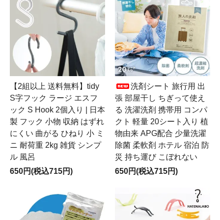
【2組以上 送料無料】tidy
洗剤シート 旅行用 出
S字フック ラージ エスフ
張 部屋干し ちぎって使え
ック S Hook 2個入り | 日本
る 洗濯洗剤 携帯用 コンパ
製 フック 小物 収納 はずれ
クト 軽量 20シート入り 植
にくい 曲がる ひねり 小 ミ
物由来 APG配合 少量洗濯
ニ 耐荷重 2kg 雑貨 シンプ
除菌 柔軟剤 ホテル 宿泊 防
ル 風呂
災 持ち運び こぼれない
650円(税込715円)
650円(税込715円)