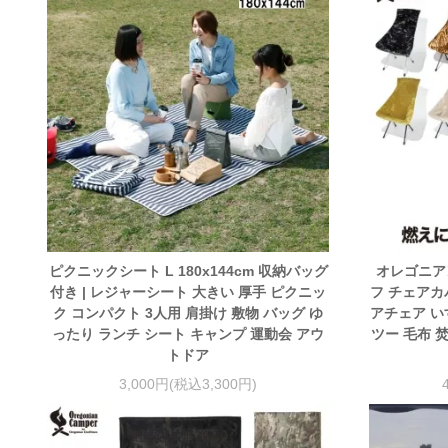
ピクニックシート L 180x144cm 収納バッグ
オレゴニア
付き | レジャーシート 大きい 厚手 ピクニッ
フ チェアカ
ク コンパクト 3人用 肩掛け 敷物 バッグ ゆ
アチェア い
ったり ランチ シート キャンプ 運動会 アウ
ツー 毛布 
トドア
3,000円(税込3,300円)