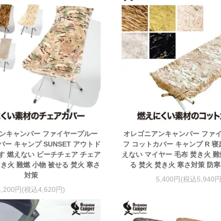
ンキャンパー ファイヤープルー
オレゴニアンキャンパー ファ
バー キャンプ SUNSET アウトド
フ コットカバー キャンプ R 寝
す 燃えない ビーチチェア チェア
えない マイヤー 毛布 焚き火 難
焚き火 難燃 小物 被せる 焚火 寒さ
る 焚火 焚き火 寒さ対策 防
対策
5,400円(税込5,940円
4,200円(税込4,620円)