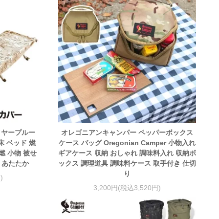
イヤープルー
オレゴニアンキャンパー ペッパーボックス
床 ベッド 燃
ケース バッグ Oregonian Camper 小物入れ
燃 小物 被せ
ギアケース 収納 おしゃれ 調味料入れ 収納ボ
寒 あたたか
ックス 調理道具 調味料ケース 取手付き 仕切
り
)
3,200円(税込3,520円)