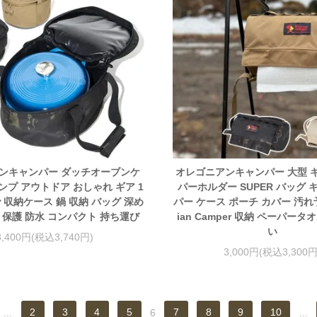
ンキャンパー ダッチオーブンケ
オレゴニアンキャンパー 大型 
ャンプ アウトドア おしゃれ ギア 1
パーホルダー SUPER バッグ
 収納ケース 鍋 収納 バッグ 深め
パー ケース ポーチ カバー 汚れ予
 保護 防水 コンパクト 持ち運び
ian Camper 収納 ペーパータ
い
3,400円(税込3,740円)
3,000円(税込3,300円
...
2
3
4
5
6
7
8
9
10
...