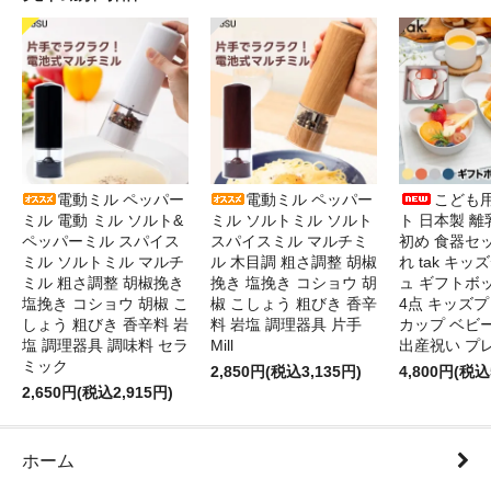
電動ミル ペッパー
電動ミル ペッパー
こども
ミル 電動 ミル ソルト&
ミル ソルトミル ソルト
ト 日本製 離
ペッパーミル スパイス
スパイスミル マルチミ
初め 食器セ
ミル ソルトミル マルチ
ル 木目調 粗さ調整 胡椒
れ tak キ
ミル 粗さ調整 胡椒挽き
挽き 塩挽き コショウ 胡
ュ ギフトボ
塩挽き コショウ 胡椒 こ
椒 こしょう 粗びき 香辛
4点 キッズプ
しょう 粗びき 香辛料 岩
料 岩塩 調理器具 片手
カップ ベビ
塩 調理器具 調味料 セラ
Mill
出産祝い プ
ミック
2,850円(税込3,135円)
4,800円(税込
2,650円(税込2,915円)
ホーム